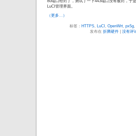
80端口给封了，测试了一下443端口没有被封，于是
LuCI管理界面。
（更多…）
标签：
HTTPS
,
LuCI
,
OpenWrt
,
px5g
发布在
折腾硬件
|
没有评论