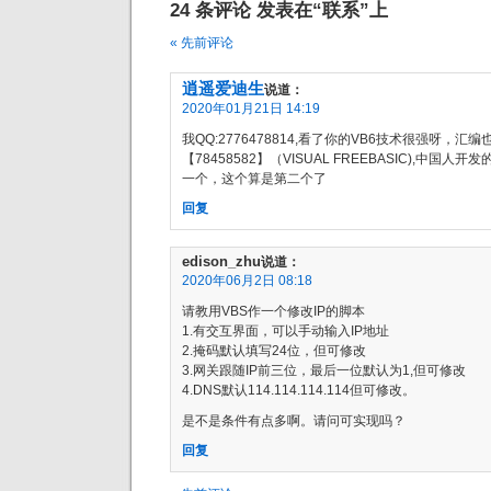
24 条评论 发表在“联系”上
« 先前评论
逍遥爱迪生
说道：
2020年01月21日 14:19
我QQ:2776478814,看了你的VB6技术很强呀，
【78458582】（VISUAL FREEBASIC),中国人开
一个，这个算是第二个了
回复
edison_zhu
说道：
2020年06月2日 08:18
请教用VBS作一个修改IP的脚本
1.有交互界面，可以手动输入IP地址
2.掩码默认填写24位，但可修改
3.网关跟随IP前三位，最后一位默认为1,但可修改
4.DNS默认114.114.114.114但可修改。
是不是条件有点多啊。请问可实现吗？
回复