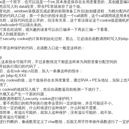
y cookie是一个双字，也可以说是一个int,其本身是保存在全局变量里的，其创建是
然后写入到.data段里，即在PE里就保存了这个值。
变化的，windows装载器完成必要的前期准备工作后(如创建进程，为栈分配内
E里的代码入口处，第一个执行的指令就是一个call调用，这个call调用就是用
的，当然，这段代码也是公开的，但没有关系，这个算法保证这个cookie值是随机的，
hellcode中可以猜出来的。
打算在此说明，感兴趣的读者可以自己编译一下再反汇编一下看看。
候填入到栈里面的？
security cookie的计算和初始化过程，那么，它必须在函数调用时写入到ebp
不带这种保护的代码，在函数入口处一般是这样的：
p
p,n ;这条指令可能不同，不过多数情况下都是这样来为局部变量分配空间的
开始执行我们的代码了，
，会在sub ebp,n后面，加入一条像这样的指令：
tr [ebp-4],XXX
curity cookie的值，这个值保存在全局变量里，通过RVA＋PE头地址，实际上
用了。
rity cookie的值就写入栈了，然后在函数返回前检测一下就行了。
大概又会产生一个新的问题，
调用都写入security cookie进行保护吗？
，要不然我们的程序的执行效率会受到一定的影响，并且可能还不小。
存在一定的规则，什么时候进行这种保护，什么时候不需要。
很简单，有溢出可能的，就加入这种保护，没有溢出可能的，就不加。
是有溢出可能呢？
进行判断的，像函数里定义了char数组，后面又用字符串操作函数进行了一定