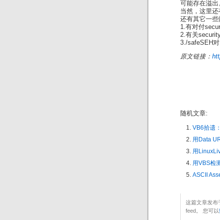
可能存在溢出。
当然，这里还
还有其它一些
1.有对付sec
2.有关secu
3./safeS
原文链接：
ht
随机文章:
VB6拾遗
用Data 
用LinuxL
用VBS检
ASCII A
这篇文章发布于
feed。 您可以