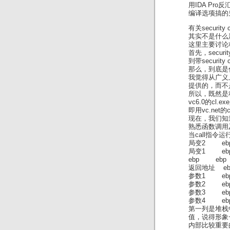
用IDA Pro
编译选项搞的
有关securit
其实不是什么
这里主要讨论
首先，secu
到带securi
那么，到底是什么是
我觉得从广义
提供的，而不
所以，既然是
vc6.0的cl
即用vc.ne
现在，我们知
熟悉函数调用及
当call指
局变2 e
局变1 ebp
ebp ebp
返回地址 eb
参数1 ebp
参数2 ebp
参数3 ebp
参数4 e
第一列是堆栈
值，说得形象
内部比较重要