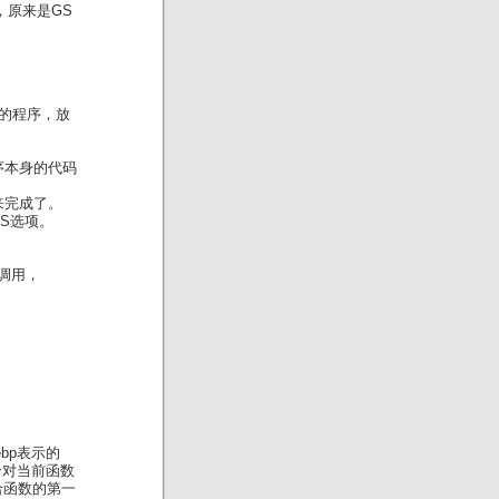
下，原来是GS
漏洞的程序，放
序本身的代码
来完成了。
GS选项。
数调用，
bp表示的
个对当前函数
给函数的第一