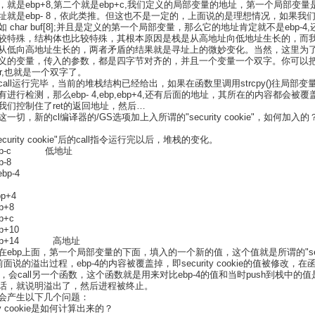
就是ebp+8,第二个就是ebp+c,我们定义的局部变量的地址，第一个局部变量是e
址就是ebp- 8，依此类推。但这也不是一定的，上面说的是理想情况，如果我
char buf[8];并且是定义的第一个局部变量，那么它的地址肯定就不是ebp-4,还
较特殊，结构体也比较特殊，其根本原因是栈是从高地址向低地址生长的，而
从低向高地址生长的，两者矛盾的结果就是寻址上的微妙变化。当然，这里为
义的变量，传入的参数，都是四字节对齐的，并且一个变量一个双字。你可以
ar,也就是一个双字了。
all运行完毕，当前的堆栈结构已经给出，如果在函数里调用strcpy()往局部变
进行检测，那么ebp- 4,ebp,ebp+4,还有后面的地址，其所在的内容都会被
我们控制住了ret的返回地址，然后…
一切，新的cl编译器的/GS选项加上入所谓的"security cookie"，如何加入
curity cookie"后的call指令运行完以后，堆栈的变化。
bp-c 低地址
-8
p-4
p+4
+8
+c
+10
bp+14 高地址
ebp上面，第一个局部变量的下面，填入的一个新的值，这个值就是所谓的"secu
按照前面说的溢出过程，ebp-4的内容被覆盖掉，即security cookie的值被修改，
前，会call另一个函数，这个函数就是用来对比ebp-4的值和当时push到栈中的
话，就说明溢出了，然后进程被终止。
会产生以下几个问题：
ity cookie是如何计算出来的？