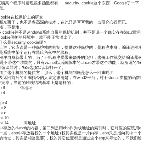
反汇编某个程序时发现很多函数都有___security_cookie这个东西，Google了一
鬼。
y cookie在栈保护上的研究
新东西了，也不是多高深的技术，在此只是写写我的一点研究心得而已。
栈，不是堆。
rity cookie并不是windows系统自带的保护机制，并不是说一个确实存在溢出
ty cookie保护的环境中，就不能正常溢出了。
security cookie呢？
上讲，它应该是一种保护栈的机制，提供这种保护的，是程序本身，编译进程
是系统中某个运行在黑暗角落中的线程。
程序自身就带上的，为了不给程序员带来额外的负担，这份工作就交给编译器
.exe是不带这个功能的，只有vc.net以后面版本的cl.exe才带这个功能，就所谓的/
t的cl编译器时，/GS选项默认就打开了。
道了这个机制的提供方，那么，这个机制到底是怎么一回事呢？
返回前后的汇编指令的人肯定很清楚，在win32平台，对于stdcall类型的函
令运行完毕，当前的堆栈结构基本上是这样的：
bp-8 低地址
-4
p+4
+8
+c
+10
bp+14 高地址
中存放的dword的内容，第二列是用ebp作为栈地址的索引时，它对应的应该用e
一点，ebp中存放着栈的一个地址 (栈其实也是一片内存，ebp只是指向其中一
的地址，其实是相当重要)，栈的其它位置都是通过这个ebp来寻址的，即我们