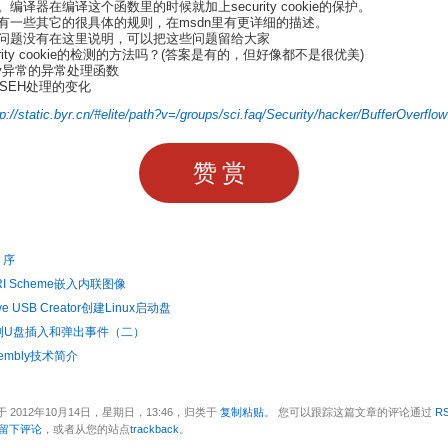
编译器在编译这个函数里的时候就加上security cookie的保护。
有一些其它的很具体的规则，在msdn里有更详细的描述。
问题没有在这里说明，可以把这些问题留给大家
urity cookie的检测的方法吗？(答案是有的，但好像都不是很优美)
rity异常的异常处理函数
EH对SEH处理的变化
tp://static.byr.cn/#elite/path?v=/groups/sci.faq/Security/hacker/BufferOverflow
赞赏
：序
URI Scheme嵌入内联图像
ive USB Creator创建Linux启动盘
测U盘插入和弹出事件（二）
ssembly技术简介
 2012年10月14日，星期日，13:46，归类于
复制粘贴
。 您可以跟踪这篇文章的评论通过
RS
留下评论
，或者从您的站点
trackback
。