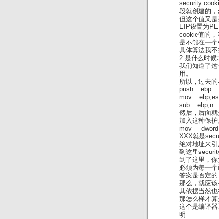
securit
段就创建的，
但这个值又是
EIP设置为P
cookie值
是不能在一个s
具体算法我不
2.是什么时
我们知道了这个
用。
所以，过去的
push ebp
mov ebp,es
sub eb
然后，后面就
加入这种保护后
mov dword p
XXX就是se
绝对地址来引
到这里secu
到了这里，你
必须为每一个函数
答案是否定的
那么，就应该
其依据当然也
那怎么样才算
这个是编译器
明