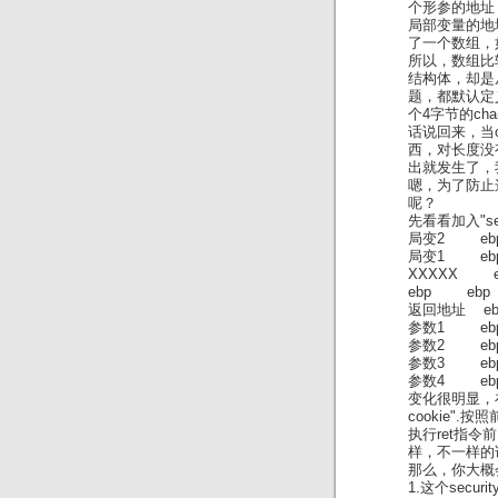
个形参的地址，
局部变量的地
了一个数组，如 
所以，数组比
结构体，却是
题，都默认定
个4字节的ch
话说回来，当c
西，对长度没有
出就发生了，
嗯，为了防止这
呢？
先看看加入"se
局变2 e
局变1 ebp
XXXXX eb
ebp ebp
返回地址 eb
参数1 ebp
参数2 ebp
参数3 ebp
参数4 e
变化很明显，在
cookie".
执行ret指令
样，不一样的
那么，你大概
1.这个secur