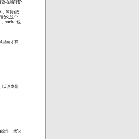
编译器在编译阶
存，等待)把
来初始化这个
hacker也
-4里面才有
也可以说成是
的操作，就说