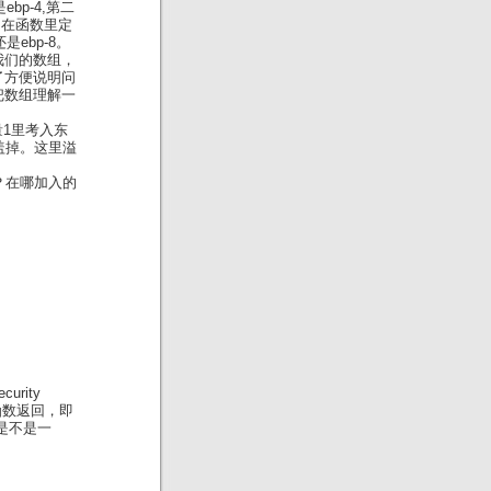
bp-4,第二
们在函数里定
是ebp-8。
我们的数组，
了方便说明问
把数组理解一
量1里考入东
覆盖掉。这里溢
的？在哪加入的
rity
在函数返回，即
值是不是一