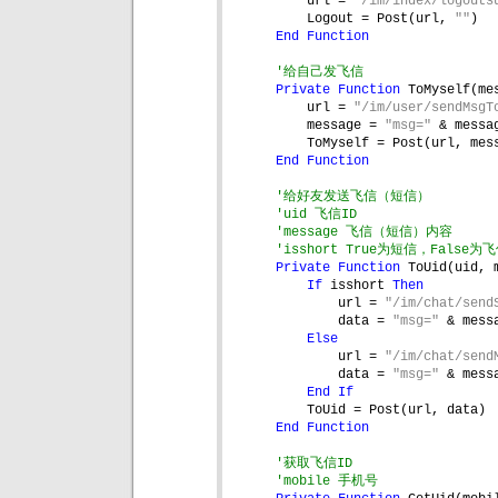
url = 
"/im/index/logouts
Logout = Post(url, 
""
)
End Function
'给自己发飞信
Private Function 
ToMyself(me
url = 
"/im/user/sendMsgT
message = 
"msg=" 
& messa
ToMyself = Post(url, mes
End Function
'给好友发送飞信（短信）
'uid 飞信ID
'message 飞信（短信）内容
'isshort True为短信，False为
Private Function 
ToUid(uid, 
If 
isshort 
Then
url = 
"/im/chat/send
data = 
"msg=" 
& mess
Else
url = 
"/im/chat/send
data = 
"msg=" 
& mess
End If
ToUid = Post(url, data)
End Function
'获取飞信ID
'mobile 手机号