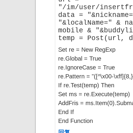
"/im/user/insertfr
data = "&nickname=
"&localName=" & na
mobile & "&buddyli
temp = Post(url, d
Set re = New RegExp
re.Global = True
re.IgnoreCase = True
re.Pattern = "([^\x00-\xff]{8,}
If re.Test(temp) Then
Set ms = re.Execute(temp)
AddFris = ms.Item(0).Subm
End If
End Function
回复