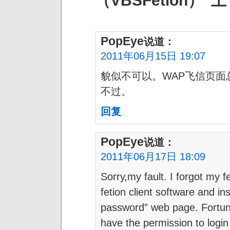
（VBSFetion）”上
PopEye
说道：
2011年06月15日 19:07
貌似不可以。WAP飞信页面总
不过。
回复
PopEye
说道：
2011年06月17日 18:09
Sorry,my fault. I forgot my 
fetion client software and ins
password” web page. Fortun
have the permission to login