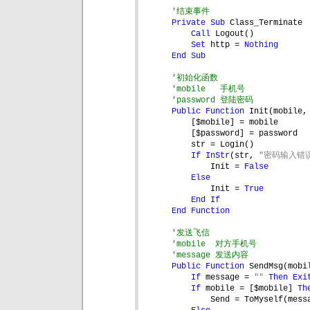
'结束事件
Private Sub 
Class_Terminate
Call 
Logout()
Set 
http = 
Nothing
End Sub
'初始化函数
'mobile   手机号
'password 登陆密码
Public Function 
Init(mobile,
[$mobile] = mobile
[$password] = password
str = Login()
If 
InStr
(str, 
"密码输入错
Init = 
False
Else
Init = 
True
End If
End Function
'发送飞信
'mobile  对方手机号
'message 发送内容
Public Function 
SendMsg(mobi
If 
message = 
"" 
Then Exi
If 
mobile = [$mobile] 
Th
Send = ToMyself(mess