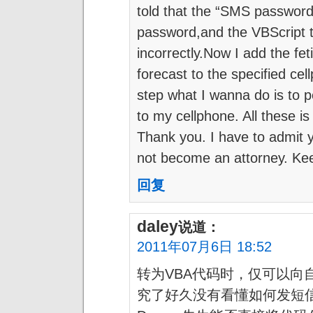
told that the “SMS password”
password,and the VBScript 
incorrectly.Now I add the fe
forecast to the specified cel
step what I wanna do is to p
to my cellphone. All these is
Thank you. I have to admit y
not become an attorney. Ke
回复
daley
说道：
2011年07月6日 18:52
转为VBA代码时，仅可以向
究了好久没有看懂如何发短