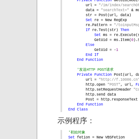
Private Function 
GetUid(mobi
url = 
"/im/index/searchO
data = 
"searchText=" 
& m
str = Post(url, data)
Set 
re = New RegExp
re.Pattern = 
"/toinputMs
If 
re.Test(str) 
Then
Set 
ms = re.Execute(
GetUid = ms.Item(
0
).
Else
GetUid = -
1
End If
End Function
'发送HTTP POST请求
Private Function 
Post(url, d
url = 
"http://f.10086.cn
http.open 
"POST"
, url, 
F
http.setRequestHeader 
"C
http.send data
Post = http.responseText
End Function
End Class
示例程序：
'初始对象
Set 
fetion = New VBSFetion