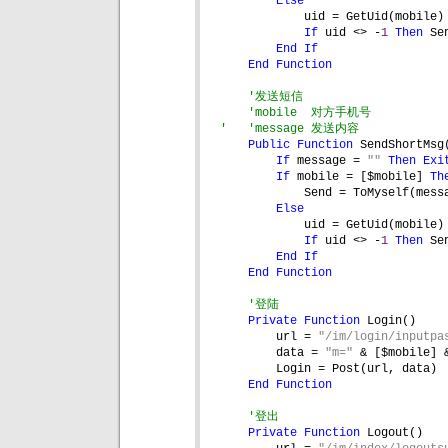
Else
uid = GetUid(mobile)
If 
uid <> -
1 
Then 
Se
End If
End Function
'发送短信
'mobile  对方手机号
'   'message 发送内容
Public Function 
SendShortMsg
If 
message = 
"" 
Then Exi
If 
mobile = [$mobile] 
Th
Send = ToMyself(mess
Else
uid = GetUid(mobile)
If 
uid <> -
1 
Then 
Se
End If
End Function
'登陆
Private Function 
Login()
url = 
"/im/login/inputpa
data = 
"m=" 
& [$mobile] 
Login = Post(url, data)
End Function
'登出
Private Function 
Logout()