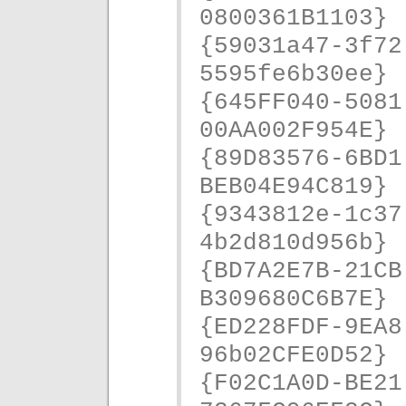
0800361B1103}
{59031a47-3f72
5595fe6b30ee}
{645FF040-5081
00AA002F954E}
{89D83576-6BD1
BEB04E94C819}
{9343812e-1c37
4b2d810d956b}
{BD7A2E7B-21CB
B309680C6B7E}
{ED228FDF-9EA8
96b02CFE0D52}
{F02C1A0D-BE21