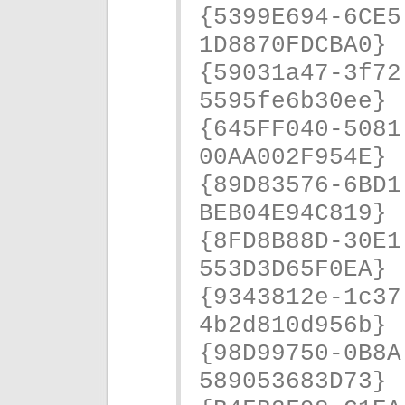
{5399E694-6CE5
1D8870FDCBA0}
{59031a47-3f72
5595fe6b30ee}
{645FF040-5081
00AA002F954E}
{89D83576-6BD1
BEB04E94C819}
{8FD8B88D-30E1
553D3D65F0EA}
{9343812e-1c37
4b2d810d956b}
{98D99750-0B8A
589053683D73}