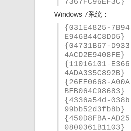
7367FC96EF3C}
Windows 7系统：
{031E4825-7B94
E946B44C8DD5}
{04731B67-D933
4ACD2E9408FE}
{11016101-E366
4ADA335C892B}
{26EE0668-A00A
BEB064C98683}
{4336a54d-038b
99bb52d3fb8b}
{450D8FBA-AD25
0800361B1103}