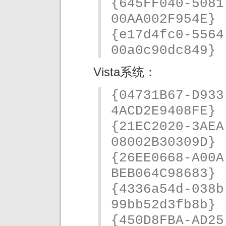
{645FF040-5081
00AA002F954E}
{e17d4fc0-5564
00a0c90dc849}
Vista系统：
{04731B67-D933
4ACD2E9408FE}
{21EC2020-3AEA
08002B30309D}
{26EE0668-A00A
BEB064C98683}
{4336a54d-038b
99bb52d3fb8b}
{450D8FBA-AD25