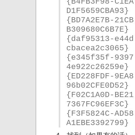
{B4FB3F98-C1EA
D1F5659CBA93}
{BD7A2E7B-21CB
B309680C6B7E}
{daf95313-e44d
cbacea2c3065}
{e345f35f-9397
4e922c26259e}
{ED228FDF-9EA8
96b02CFE0D52}
{F02C1A0D-BE21
7367FC96EF3C}
{F3F5824C-AD58
A1EBE3392799}