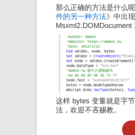
那么正确的方法是什么
件的另一种方法
》中出
Msxml2.DOMDocumen
'Author: Demon
'Website: https://demon.tw
'Date: 2012/2/22
Dim 
xmldoc, node, bytes
Set 
xmldoc = 
CreateObject
(
"Msxml
Set 
node = xmldoc.CreateElement(
node.DataType = 
"bin.hex"
'demon.tw 的十六进制值为
'64 65 6D 6F 6E 2E 74 77
node.Text = 
"64656D6F6E2E7477"
bytes = node.NodeTypedValue
WScript.Echo 
VarType
(bytes), 
Typ
这样 bytes 变量就
法，欢迎不吝赐教。