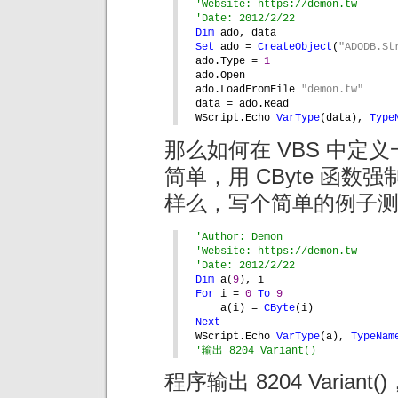
'Website: https://demon.tw
'Date: 2012/2/22
Dim 
ado, data
Set 
ado = 
CreateObject
(
"ADODB.St
ado.Type = 
1
ado.Open
ado.LoadFromFile 
"demon.tw"
data = ado.Read
WScript.Echo 
VarType
(data), 
Type
那么如何在 VBS 中定
简单，用 CByte 函
样么，写个简单的例子
'Author: Demon
'Website: https://demon.tw
'Date: 2012/2/22
Dim 
a(
9
), i
For 
i = 
0 
To 
9
a(i) = 
CByte
(i)
Next
WScript.Echo 
VarType
(a), 
TypeNam
'输出 8204 Variant()
程序输出 8204 Vari