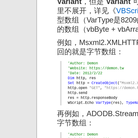
Variant
，但是
Variant
里不展开，详见《
VBSc
型数组（VarType是82
的数组（vbByte + vbArra
例如，Msxml2.XMLHTT
回的就是字节数组：
'Author: Demon
'Website: https://demon.tw
'Date: 2012/2/22
Dim 
http, res
Set 
http = 
CreateObject
(
"Msxml2.
http.open 
"GET"
, 
"https://demon.
http.send
res = http.responseBody
WScript.Echo 
VarType
(res), 
TypeN
再例如，ADODB.Stre
字节数组：
'Author: Demon