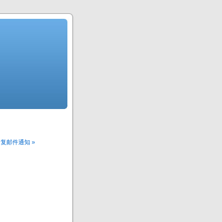
论回复邮件通知 »
。