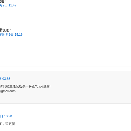
说道：
月9日 11:47
那
说道：
年04月9日 15:18
 03:35
.请问楼主能发给偶一份么?万分感谢!
t@gmail.com
日 13:28
了，望更新