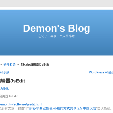
Demon's Blog
忘记了，喜欢一个人的感觉
»
软件相关
»
JScript编辑器JsEdit
证码识别
WordPress评
编辑器JsEdit
,
JsEdit
t编辑器JsEdit
demon.tw/software/jsedit.html
的所有文章，都遵守“
署名-非商业性使用-相同方式共享 2.5 中国大陆
”协议条款