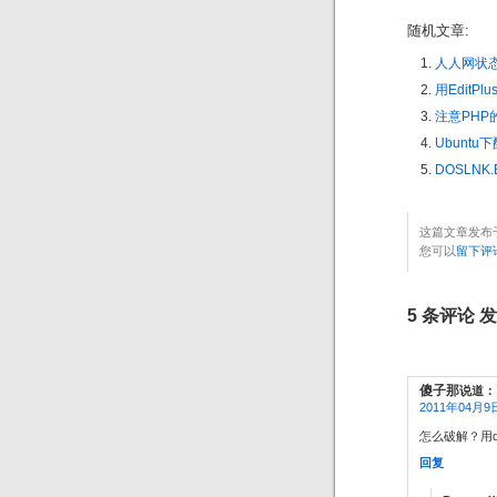
随机文章:
人人网状
用EditP
注意PHP
Ubuntu
DOSLNK
这篇文章发布于
您可以
留下评
5 条评论 发
傻子那
说道：
2011年04月9日
怎么破解？用d
回复