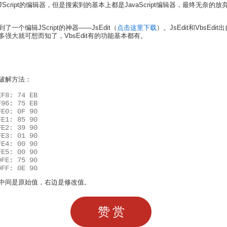
Script的编辑器，但是搜索到的基本上都是JavaScript编辑器，最终无奈的
一个编辑JScript的神器——JsEdit（
点击这里下载
）。JsEdit和VbsEdi
多强大就可想而知了，VbsEdit有的功能基本都有。
破解方法：
EF8: 74 EB
F96: 75 EB
FE0: 0F 90
FE1: 85 90
FE2: 39 90
FE3: 01 90
FE4: 00 90
FE5: 00 90
0FE: 75 90
0FF: 0E 90
中间是原始值，右边是修改值。
赞赏