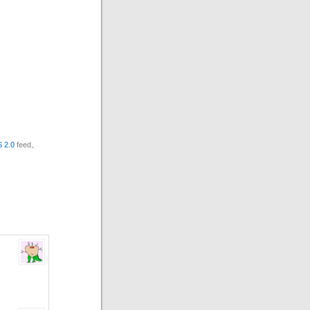
 2.0
feed。