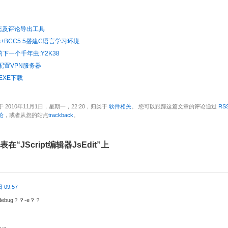
态及评论导出工具
lus+BCC5.5搭建C语言学习环境
的下一个千年虫:Y2K38
下配置VPN服务器
.EXE下载
 2010年11月1日，星期一，22:20，归类于
软件相关
。 您可以跟踪这篇文章的评论通过
RSS
论
，或者从您的站点
trackback
。
表在“JScript编辑器JsEdit”上
 09:57
ebug？？-e？？