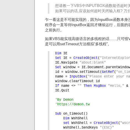
想请教一下VBS中INPUTBOX函数能否超时
如果可以的话,应该如何超时关闭输入框? 万
乍一看这是不可能实现的，因为InputBox函数本
程序会一直等待InputBox返回才继续运行，后面的语
之前执行。
如果VBS能实现高级语言的多线程的话……只可惜
是可以用setTimeout方法模拟“多线程”。
Dim 
IE
Set 
IE = 
CreateObject
(
"InternetExplo
IE.Navigate 
"about:blank"
Set 
window = IE.Document.parentWindo
id = window.setTimeout(
GetRef
(
"on_ti
name = 
InputBox
(
"Please enter your n
window.clearTimeout id
If 
name <> 
"" 
Then 
MsgBox 
"Hello," 
&
IE.Quit
'By Demon
'https://demon.tw
Sub 
on_timeout()
Dim 
WshShell
set 
WshShell = 
CreateObject
(
"wsc
WshShell.SendKeys 
"{ESC}"