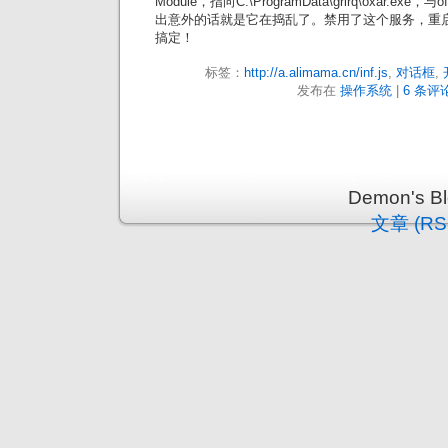
Module，指向C:\ProgramData\grirq\oxar.ex
出意外的话就是它在捣乱了。禁用了这个服务，重
搞定！
标签：
http://a.alimama.cn/inf.js
,
对话框
,
发布在
操作系统
|
6 条评论
Demon's 
文章 (RS