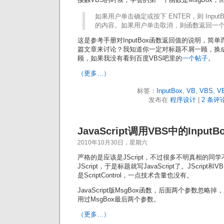
如果用户单击确定或按下 ENTER，则 Input
的内容。如果用户单击取消，则函数返回一个零长
这是参考手册对InputBox函数返回值的说明，简
篇文章来讨论？我知道你一定对标题不屑一顾，换
顾，如果我没有看到百度VBS吧里的
一个帖子
。
（更多…）
标签：
InputBox
,
VB
,
VBS
,
VB
发布在
程序设计
|
2 条评论
JavaScript调用VBS中的Input
2010年10月30日，星期六
严格的是应该是JScript，不过很多不明真相的同学不区分
JScript，于是标题就写JavaScript了。JScript
是ScriptControl，一点技术含量也没有。
JavaScript版MsgBox函数，后面两个参数忽略
用过MsgBox最后两个参数。
（更多…）