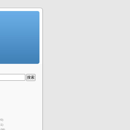
20)
41)
108)