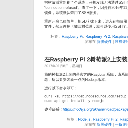
把树莓派重新刷了个系统，开机发现无法通过SSH
“connection refused”。查了一下，因是自2016年
镜像，系统默认禁用了SSH服务。
重新开启也很简单，把SD卡拔下来，进入到根目录
文件，然后再把卡插回树莓派，就可以使用SSH了
标签：
Raspberry Pi
,
Raspberry Pi 2
,
Raspbian
发布在
折腾硬件
|
没有评论
在Raspberry Pi 2树莓派2上安装N
2017年01月8日，星期日
我的树莓派2上装的是官方的Raspbian系统，该系统
老，所以要安装新一点的Node.js版本。
运行以下命令即可：
curl -sL https://deb.nodesource.com/setup_
参考链接：
https://nodejs.org/uk/download/packag
标签：
Node.js
,
Raspberry Pi 2
,
Rasp
发布在
折腾硬件
|
一条评论