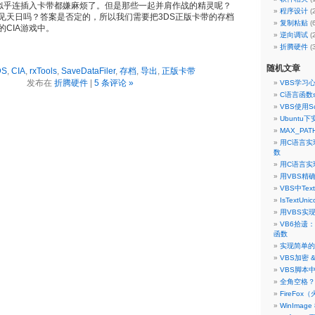
，似乎连插入卡带都嫌麻烦了。但是那些一起并肩作战的精灵呢？
程序设计
(
见天日吗？答案是否定的，所以我们需要把3DS正版卡带的存档
复制粘贴
(
CIA游戏中。
逆向调试
(
折腾硬件
(
随机文章
DS
,
CIA
,
rxTools
,
SaveDataFiler
,
存档
,
导出
,
正版卡带
发布在
折腾硬件
|
5 条评论 »
VBS学习
C语言函数strc
VBS使用Scr
Ubunt
MAX_PAT
用C语言实现
数
用C语言实现
用VBS精
VBS中Tex
IsTextUn
用VBS实现P
VB6拾遗：函
函数
实现简单的
VBS加密 
VBS脚本
全角空格？
FireFox
WinImage