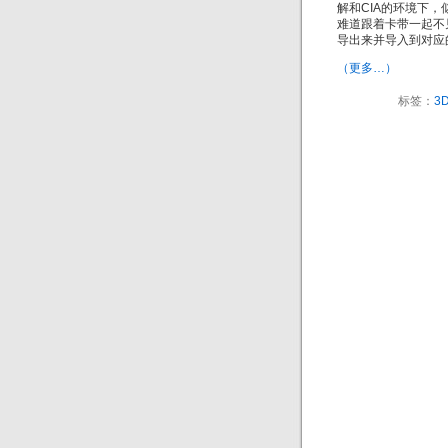
解和CIA的环境下
难道跟着卡带一起不
导出来并导入到对应的
（更多…）
标签：
3