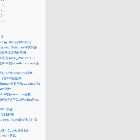
299)
67)
20)
39)
心得
py strncpy和strlcpy
ipting.Dictionary字典对象
u下安装系统库函数手册
H 还是 MAX_PATH + 1 ？
PHP的base64_encode函
PHP的urlencode函数
确计算100的阶乘
tStream对象的ReadLine方法
icode函数
HP的urlencode函数
数指针与CallWindowProc
VBS加密
& VBE解密
中Sleep方法的最大延迟时间
（火狐）Cookie修改插件
 8.50注册码