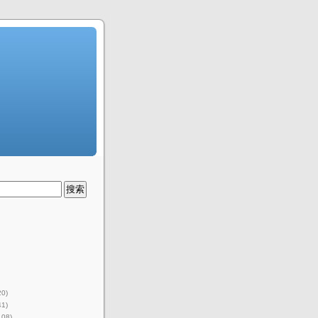
20)
41)
108)