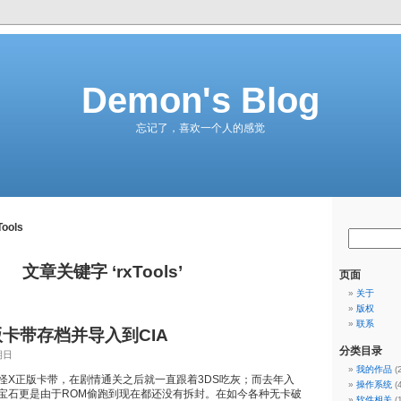
Demon's Blog
忘记了，喜欢一个人的感觉
Tools
文章关键字 ‘rxTools’
页面
关于
版权
联系
版卡带存档并导入到CIA
分类目录
期日
我的作品
(
怪X正版卡带，在剧情通关之后就一直跟着3DS吃灰；而去年入
操作系统
(
宝石更是由于ROM偷跑到现在都还没有拆封。在如今各种无卡破
软件相关
(