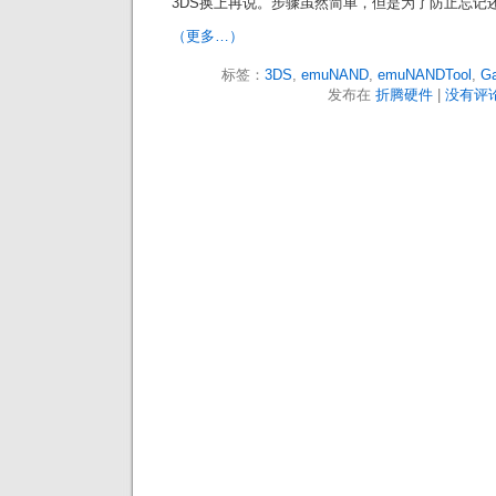
3DS换上再说。步骤虽然简单，但是为了防止忘记
（更多…）
标签：
3DS
,
emuNAND
,
emuNANDTool
,
G
发布在
折腾硬件
|
没有评论