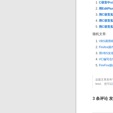
C语言中si
用EditP
用C语言
用C语言实现I
用C语言实
随机文章:
VBS调用
Firefox插
用VBS实现
VC编写在
FireFox插
这篇文章发布于
feed。 您可以
3 条评论