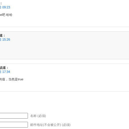
：
 09:23
ue吧 哈哈
道：
 15:26
！
说道：
 17:34
值，当然是true
名称 (必须)
邮件地址(不会被公开) (必须)