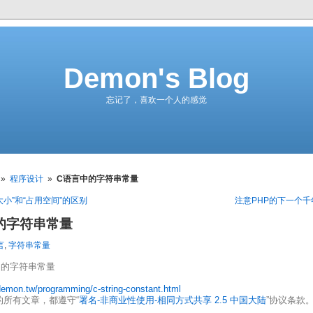
Demon's Blog
忘记了，喜欢一个人的感觉
»
程序设计
»
C语言中的字符串常量
大小”和“占用空间”的区别
注意PHP的下一个千年虫
的字符串常量
言
,
字符串常量
中的字符串常量
/demon.tw/programming/c-string-constant.html
的所有文章，都遵守“
署名-非商业性使用-相同方式共享 2.5 中国大陆
”协议条款