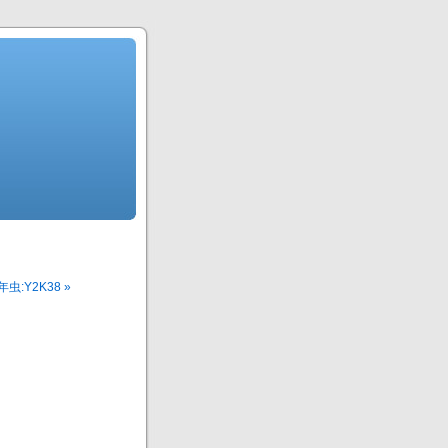
:Y2K38 »
。