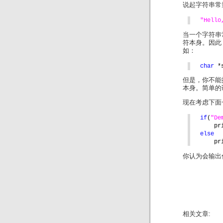
说起字符串常
"Hello
当一个字符串
符本身。因此
如：
char 
*
但是，你不能
本身。简单的
现在考虑下面
if
(
"De
pr
else
pr
你认为会输出什么，
相关文章: