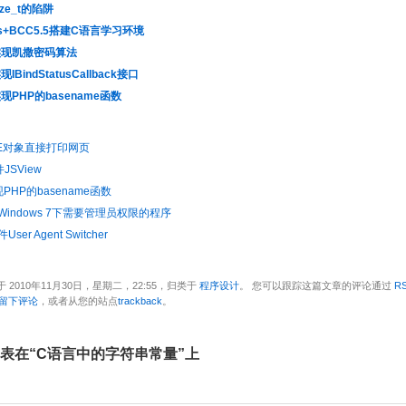
ze_t的陷阱
lus+BCC5.5搭建C语言学习环境
实现凯撒密码算法
BindStatusCallback接口
现PHP的basename函数
IE对象直接打印网页
件JSView
PHP的basename函数
Windows 7下需要管理员权限的程序
件User Agent Switcher
 2010年11月30日，星期二，22:55，归类于
程序设计
。 您可以跟踪这篇文章的评论通过
RS
留下评论
，或者从您的站点
trackback
。
 发表在“C语言中的字符串常量”上