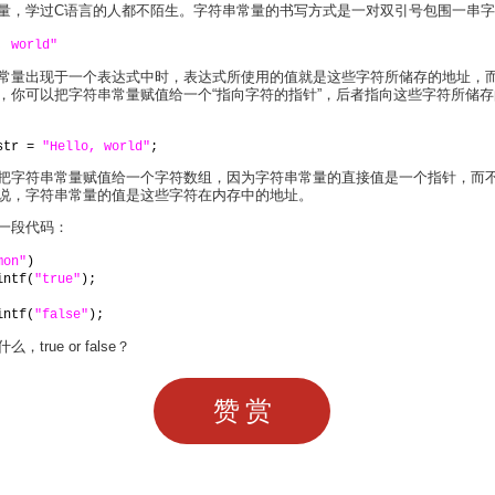
量，学过C语言的人都不陌生。字符串常量的书写方式是一对双引号包围一串
, world"
常量出现于一个表达式中时，表达式所使用的值就是这些字符所储存的地址，
，你可以把字符串常量赋值给一个“指向字符的指针”，后者指向这些字符所储
str = 
"Hello, world"
;
把字符串常量赋值给一个字符数组，因为字符串常量的直接值是一个指针，而
说，字符串常量的值是这些字符在内存中的地址。
一段代码：
mon"
)
intf(
"true"
);
intf(
"false"
);
true or false？
赞赏