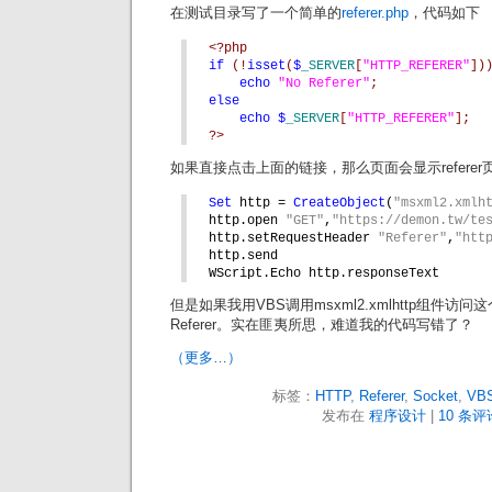
在测试目录写了一个简单的
referer.php
，代码如下
<?php
if 
(!
isset
(
$
_SERVER
[
"HTTP_REFERER"
])
echo 
"No Referer"
;
else
echo $
_SERVER
[
"HTTP_REFERER"
];
?>
如果直接点击上面的链接，那么页面会显示refere
Set 
http = 
CreateObject
(
"msxml2.xmlh
http.open 
"GET"
,
"https://demon.tw/te
http.setRequestHeader 
"Referer"
,
"htt
http.send
WScript.Echo http.responseText
但是如果我用VBS调用msxml2.xmlhttp组件访
Referer。实在匪夷所思，难道我的代码写错了？
（更多…）
标签：
HTTP
,
Referer
,
Socket
,
VB
发布在
程序设计
|
10 条评