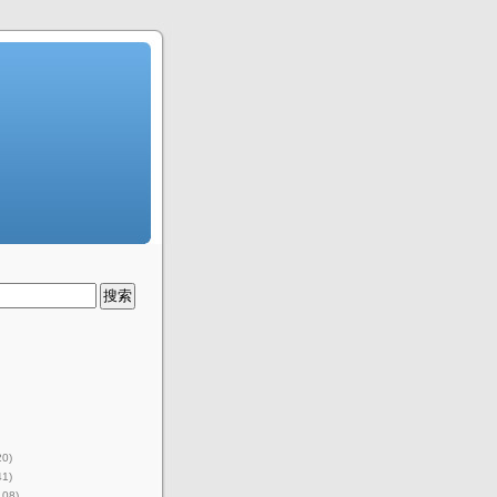
20)
41)
108)