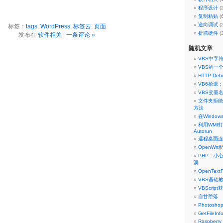
程序设计
(
复制粘贴
(
逆向调试
(
标签：
tags
,
WordPress
,
标签云
,
页面
折腾硬件
(
发布在
软件相关
|
一条评论 »
随机文章
VBS中字
VBS的一个
HTTP Deb
VB6拾遗
VBS变量名
文件夹拒绝
方法
在Windo
利用WMI
Autorun
远程桌面连
OpenWrt
PHP：小心
洞
OpenTextF
VBS基础
VBScri
自甘堕落
Photos
GetFileIn
Raspberry 