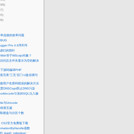
299)
67)
20)
39)
符串连接的效率问题
BUG
ugger Pro 4.6序列号
：虚幻的指针
Wsh等于WScript对象？
访问且文件夹显示为空的解决
ws下源码编译PHP
打造完美“三无”后门-U盘侦测与
接用户名密码错误的解决方法
配置DNSCrypt防止DNS污染
urldecode引发的SQL注入漏
ile与Unicode
教程第五篇
pt获取硬盘与分区个数
hop CS2官方免费版下载
formationByHandle函数
Pi -bash: nslookup: