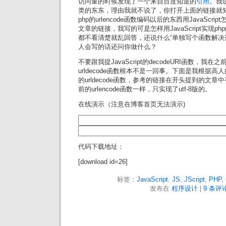
访问量的时候发现了一个来自百度知道的
引用
。我
类的东东，理由我就不说了，你打开上面的链接就
php的urlencode函数编码以后的东西用JavaScr
文章的链接，我写的可是怎样用JavaScript实现php的
都不看清楚就乱回答，还说什么“单独写个函数解决
人会写的话还问你做什么？
不要跟我提JavaScript的decodeURI函数，我
urldecode函数根本不是一回事。下面是我根据高人的代
的urldecode函数，参考的链接在开头提到的文
前的urlencode函数一样，只实现了utf-8版的。
在线演示（注意在博客首页无法演示)
代码下载地址：
[download id=26]
标签：
JavaScript
,
JS
,
JScript
,
PHP
,
发布在
程序设计
|
9 条评论