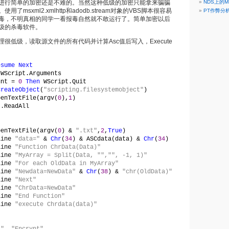
进行简单的加密还是不难的。当然这种低级的加密只能拿来骗骗
NDS上的MD
了msxml2.xmlhttp和adodb.stream对象的VBS脚本很容易
PT作弊分
毒，不明真相的同学一看报毒自然就不敢运行了。简单加密以后
圾的杀毒软件。
很低级，读取源文件的所有代码并计算Asc值后写入，Execute
。
esume Next
 WScript.Arguments
unt = 
0 
Then 
WScript.Quit
CreateObject
(
"scripting.filesystemobject"
)
penTextFile(argv(
0
),
1
)
 .ReadAll
penTextFile(argv(
0
) & 
".txt"
,
2
,
True
)
Line 
"data=" 
& 
Chr
(
34
) & ASCdata(data) & 
Chr
(
34
)
Line 
"Function ChrData(Data)"
Line 
"MyArray = Split(Data, "","", -1, 1)"
Line 
"For each OldData in MyArray"
Line 
"Newdata=NewData" 
& 
Chr
(
38
) & 
"chr(OldData)"
Line 
"Next"
Line 
"ChrData=NewData"
Line 
"End Function"
Line 
"execute Chrdata(data)"