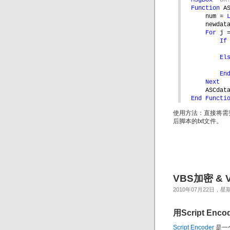
MsgBox 
"OK
Function 
A
num = 
newdat
For 
j 
If
El
En
Next
ASCdat
End Functi
使用方法：直接将需
后脚本的txt文件。
VBS加密 & 
2010年07月22日，星
用Script En
Script Encoder
是一