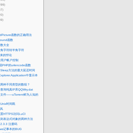
299)
67)
20)
39)
dPicture函数的正确用法
ound函数
函数大全
全角字符转半角字符
来的悖论
AC用户帐户控制
PHP的urlencode函数
中Sleep方法的最大延迟时间
Explorer.Application中显示本
在两种不同类型的数组？
查询纯真IP库QQWry.dat
传文件——uTorrent鲜为人知的
Unix时间戳
风
配置HTTPS访问LuCI
正则表达式对象的两种方法
r 2.3.3 注册码
ows记事本的BUG