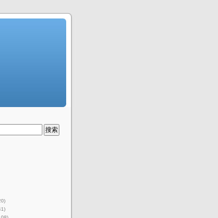
20)
41)
108)