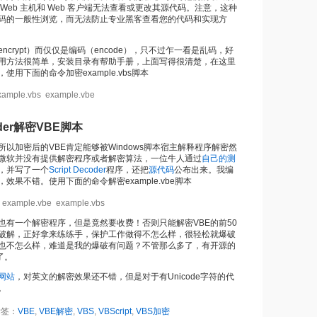
Web 主机和 Web 客户端无法查看或更改其源代码。注意，这种
码的一般性浏览，而无法防止专业黑客查看您的代码和实现方
ncrypt）而仅仅是编码（encode），只不过乍一看是乱码，好
用方法很简单，安装目录有帮助手册，上面写得很清楚，在这里
用下面的命令加密example.vbs脚本
xample.vbs example.vbe
coder解密VBE脚本
所以加密后的VBE肯定能够被Windows脚本宿主解释程序解密然
微软并没有提供解密程序或者解密算法，一位牛人通过
自己的测
，并写了一个
Script Decoder
程序，还把
源代码
公布出来。我编
效果不错。使用下面的命令解密example.vbe脚本
 example.vbe example.vbs
也有一个解密程序，但是竟然要收费！否则只能解密VBE的前50
破解，正好拿来练练手，保护工作做得不怎么样，很轻松就爆破
也不怎么样，难道是我的爆破有问题？不管那么多了，有开源的
了。
网站
，对英文的解密效果还不错，但是对于有Unicode字符的代
。
标签：
VBE
,
VBE解密
,
VBS
,
VBScript
,
VBS加密