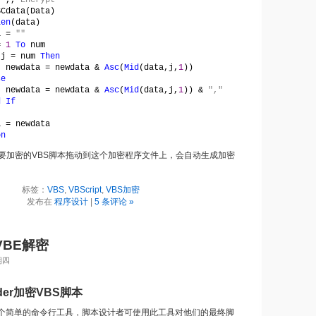
!"
,,
"Encrypt"
SCdata(Data)
Len
(data)
a = 
""
= 
1 
To 
num
 
j = num 
Then
newdata = newdata & 
Asc
(
Mid
(data,j,
1
))
se
newdata = newdata & 
Asc
(
Mid
(data,j,
1
)) & 
","
d If
a = newdata
on
要加密的VBS脚本拖动到这个加密程序文件上，会自动生成加密
标签：
VBS
,
VBScript
,
VBS加密
发布在
程序设计
|
5 条评论 »
VBE解密
期四
coder加密VBS脚本
个简单的命令行工具，脚本设计者可使用此工具对他们的最终脚