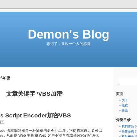
Demon's Blog
忘记了，喜欢一个人的感觉
BS加密
文章关键字 ‘VBS加密’
页面
关于
版权
联系
 Script Encoder加密VBS
分类目录
期五
我的作品
(
ipt Encoder脚本编码器是一种简单的命令行工具，它使脚本设计者可以
操作系统
(
，从而使 Web 主机和 Web 客户不能查看或修改它们的源代
软件相关
(