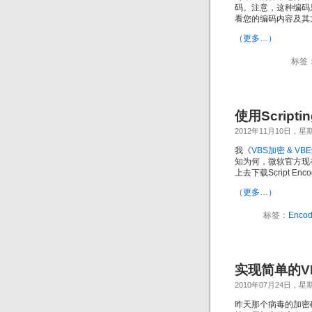
码。注意，这种编码
看您的编码内容及其
（更多…）
标签
使用Scripti
2012年11月10日，星
我《
VBS加密 & VB
知为何，微软官方现在已
上去下载Script E
（更多…）
标签：
Encod
实现简单的V
2010年07月24日，星
昨天那个病毒的加密