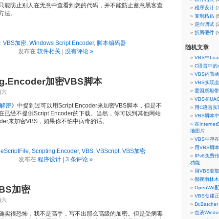
只能防止别人在无意中查看到您的代码，并不能防止蓄意黑客查
程序设计
(
方法。
复制粘贴
(
逆向调试
(
折腾硬件
(
：
VBS加密
,
Windows Script Encoder
,
脚本编码器
随机文章
发布在
软件相关
|
没有评论 »
VBS中Loa
C语言中的r
VBS内置
ng.Encoder加密VBS脚本
VBS实现
爱因斯坦带
期六
VBS和U
E解密
》中提到过可以用Script Encoder来加密VBS脚本，但是不
用C语言实现
经不提供Script Encoder的下载。当然，你可以到其他网站
VBS脚本
ncoder来加密VBS，如果你不怕中病毒的话。
在Internet
地图片
VBS中存
用VBS脚本
eScriptFile
,
Scripting.Encoder
,
VBS
,
VBScript
,
VBS加密
IPv6免费
发布在
程序设计
|
3 条评论 »
功能
用VBS获取
鄙视雨林木
BS加密
OpenWrt
VBS创建
期六
Dr.Batche
也谈Wind
确实很恐怖，我不是高手，写不出那么高级的加密。但是受病毒