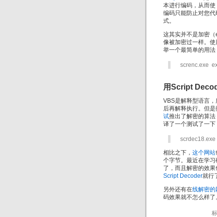
本进行编码，从而使 
编码只能防止对您代
式。
这其实并不是加密（e
像被加密过一样。使
举一个最简单的用法，使
screnc.exe e
用Script De
VBS是解释型语言，
后再解释执行。但是
试
推出了解密的算法
译了一个测试了一下，
scrdec18.exe
相比之下，
这个网站
个字节。最近在学习
了，而且解密的效果
Script Decoder
就行
另外还有在
线解密的
码效果就不怎么样了