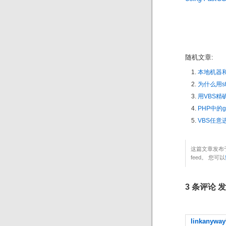
随机文章:
本地机器和
为什么用str
用VBS精
PHP中的gzc
VBS任意进
这篇文章发布于
feed。 您可以
3 条评论 发
linkanyway