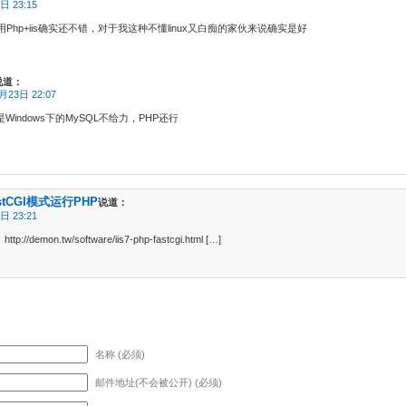
日 23:15
Php+iis确实还不错，对于我这种不懂linux又白痴的家伙来说确实是好
说道：
月23日 22:07
Windows下的MySQL不给力，PHP还行
astCGI模式运行PHP
说道：
日 23:21
://demon.tw/software/iis7-php-fastcgi.html […]
名称 (必须)
邮件地址(不会被公开) (必须)