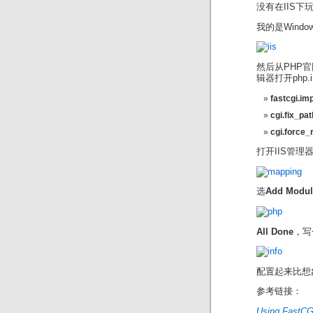
没有在IIS下
我的是Wind
然后从PHP官网
辑器打开php.
fastcgi.im
cgi.fix_pa
cgi.force_r
打开IIS管理
选
Add Modu
All Done
，写
配置起来比想
参考链接：
Using FastCGI