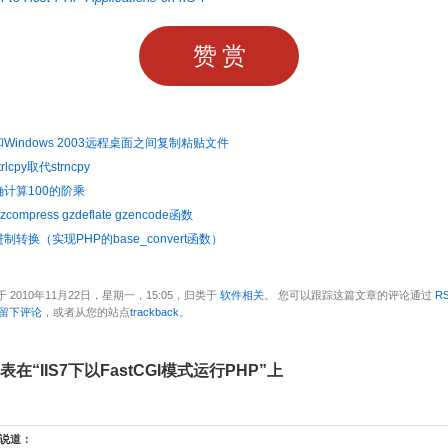
赞赏
Windows 2003远程桌面之间复制粘贴文件
lcpy取代strncpy
确计算100的阶乘
ompress gzdeflate gzencode函数
制转换（实现PHP的base_convert函数）
 2010年11月22日，星期一，15:05，归类于
软件相关
。 您可以跟踪这篇文章的评论通过
RS
留下评论
，或者从您的站点
trackback
。
表在“IIS7下以FastCGI模式运行PHP”上
说道：