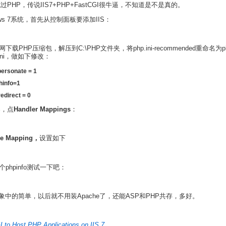
玩过PHP，传说IIS7+PHP+FastCGI很牛逼，不知道是不是真的。
ows 7系统，首先从控制面板要添加IIS：
下载PHP压缩包，解压到C:\PHP文件夹，将php.ini-recommended重命名为ph
ini，做如下修改：
personate = 1
thinfo=1
edirect = 0
器，点
Handler Mappings
：
le Mapping，
设置如下
个phpinfo测试一下吧：
象中的简单，以后就不用装Apache了，还能ASP和PHP共存，多好。
 to Host PHP Applications on IIS 7