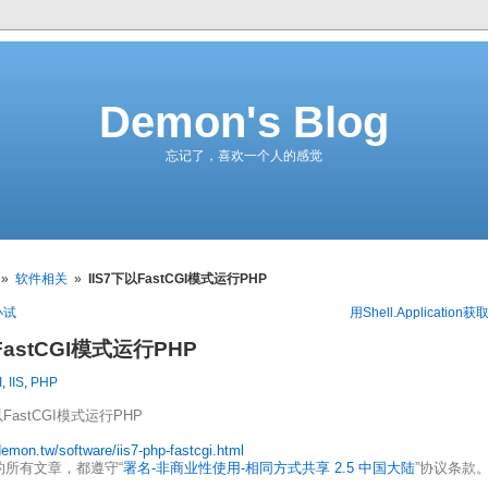
Demon's Blog
忘记了，喜欢一个人的感觉
»
软件相关
»
IIS7下以FastCGI模式运行PHP
小试
用Shell.Applicatio
FastCGI模式运行PHP
I
,
IIS
,
PHP
以FastCGI模式运行PHP
demon.tw/software/iis7-php-fastcgi.html
的所有文章，都遵守“
署名-非商业性使用-相同方式共享 2.5 中国大陆
”协议条款