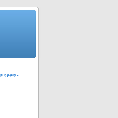
n获取图片分辨率 »
。