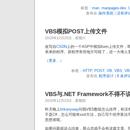
标签：
man
,
manpages-dev
,
发布在
操作系统
|
没有评论
VBS模拟POST上传文件
2010年12月25日，星期六
改写自
CSDN
上的一个ASP中模拟form上传文件，即（mul
表单的程序。原程序有些地方写错了，还一大堆人
（更多…）
标签：
HTTP
,
POST
,
VB
,
VBS
,
VBS
发布在
程序设计
|
8 条评论
VBS与.NET Framework不得
2010年12月23日，星期四
昨天晚上
linkanyway
问我VBS数组怎么排序，有没有
不是C#，怎么可能有sort方法，自己写个排序算
忽悠谁呢。
如果问题就这么结束，那么也就不会有这篇文章。怪我