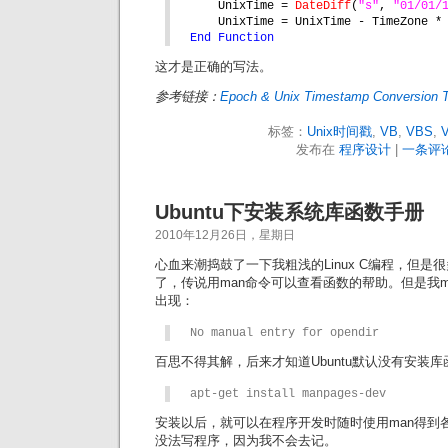
UnixTime = 
DateDiff
(
"s"
, 
"01/01/
UnixTime = UnixTime - TimeZone *
End Function
这才是正确的写法。
参考链接：
Epoch & Unix Timestamp Conversion T
标签：
Unix时间戳
,
VB
,
VBS
,
V
发布在
程序设计
|
一条评论
Ubuntu下安装系统库函数手册
2010年12月26日，星期日
心血来潮捣鼓了一下我粗浅的Linux C编程，但
了，传说用man命令可以查看函数的帮助。但是我man
出现：
No manual entry for opendir
百思不得其解，后来才知道Ubuntu默认没有安装
apt-get install manpages-dev
安装以后，就可以在程序开发时随时使用man得到
没法写程序，因为我不会去记。