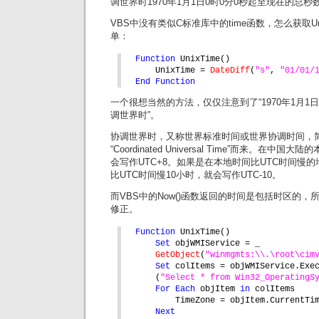
调世界时1970年1月1日0时0分0秒起至现在的总
VBS中没有类似C标准库中的time函数，怎么获取U
单：
Function 
UnixTime()
UnixTime = 
DateDiff
(
"s"
, 
"01/01/
End Function
一个很想当然的方法，仅仅注意到了“1970年1月1日
调世界时”。
协调世界时，又称世界标准时间或世界协调时间，简
“Coordinated Universal Time”而来。在中
会写作UTC+8。如果是在本地时间比UTC时间慢
比UTC时间慢10小时，就会写作UTC-10。
而VBS中的Now()函数返回的时间是包括时区的，所
修正。
Function 
UnixTime()
Set 
objWMIService = _
GetObject
(
"winmgmts:\\.\root\cim
Set 
colItems = objWMIService.Exe
(
"Select * from Win32_OperatingS
For Each 
objItem 
in 
colItems
TimeZone = objItem.CurrentTi
Next