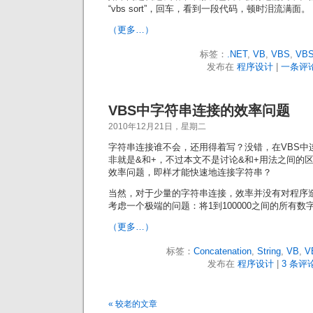
“vbs sort”，回车，看到一段代码，顿时泪流满面。
（更多…）
标签：
.NET
,
VB
,
VBS
,
VBS
发布在
程序设计
|
一条评论
VBS中字符串连接的效率问题
2010年12月21日，星期二
字符串连接谁不会，还用得着写？没错，在VBS中
非就是&和+，不过本文不是讨论&和+用法之间的
效率问题，即样才能快速地连接字符串？
当然，对于少量的字符串连接，效率并没有对程序
考虑一个极端的问题：将1到100000之间的所有
（更多…）
标签：
Concatenation
,
String
,
VB
,
V
发布在
程序设计
|
3 条评论
« 较老的文章