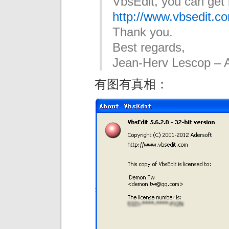
VbsEdit, you can get i
http://www.vbsedit.c
Thank you.
Best regards,
Jean-Herv Lescop – A
有图有真相：