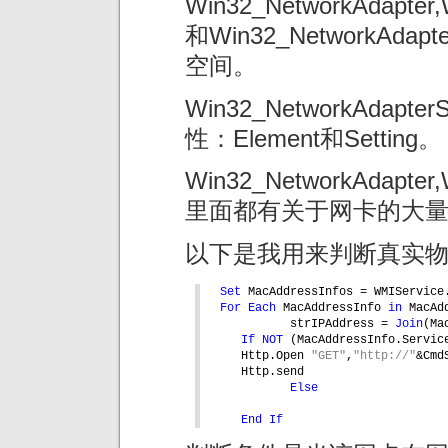
Win32_NetworkAdapter,
和Win32_NetworkAda
空间。
Win32_NetworkAdap
性：Element和Setting。
Win32_NetworkAdapter,
里面都有关于网卡的大
以下是我用来判断真实
Set 
MacAddressInfos = WMIService
For Each 
MacAddressInfo 
in 
MacAd
strIPAddress = 
Join
(Ma
If NOT 
(MacAddressInfo.Servic
Http.Open 
"GET"
,
"http://"
&Cmd
Http.send
Else
End If