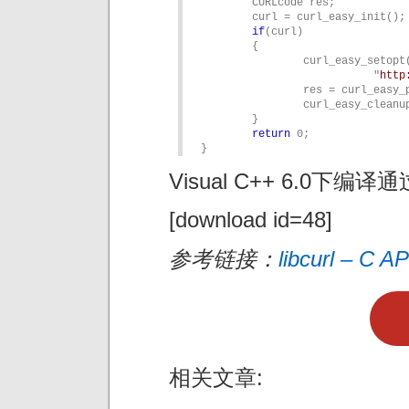
	CURLcode res;

	curl = curl_easy_init();

if
(curl)

	{

		curl_easy_setopt(curl, CURLOPT_URL, 

                           "
http
		res = curl_easy_perform(curl);

		curl_easy_cleanup(curl);

	}

return
 0;

}
Visual C++ 6.0下编译
[download id=48]
参考链接：
libcurl – C AP
相关文章: