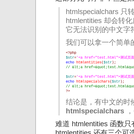
htmlspecialcha
htmlentities 
它无法识别的中文字
我们可以拿一个简单
<?php
$str
=
'<a href="test.html">测试页面
echo 
htmlentities
(
$str
);
// &lt;a href=&quot;test.html&qu
$str
=
'<a href="test.html">测试页面
echo 
htmlspecialchars
(
$str
);
// &lt;a href=&quot;test.html&
?>
结论是，有中文的时
htmlspecialchars
，
难道 htmlentities
htmlentities 还有