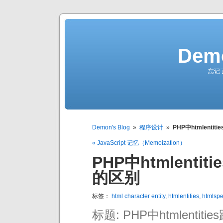
Demo
忘记
Demon's Blog
»
程序设计
»
PHP中htmlentiti
« JavaScript 记忆（Memoization）
PHP中htmlentitie
的区别
标签：
html character entity
,
htmlentities
,
htmlspe
标题: PHP中htmlentitie