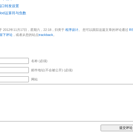
t端口转发设置
Mod运算符与负数
 2012年11月17日，星期六，22:18，归类于
程序设计
。 您可以跟踪这篇文章的评论通过
RS
留下评论
，或者从您的站点
trackback
。
名称 (必须)
邮件地址(不会被公开) (必须)
网站