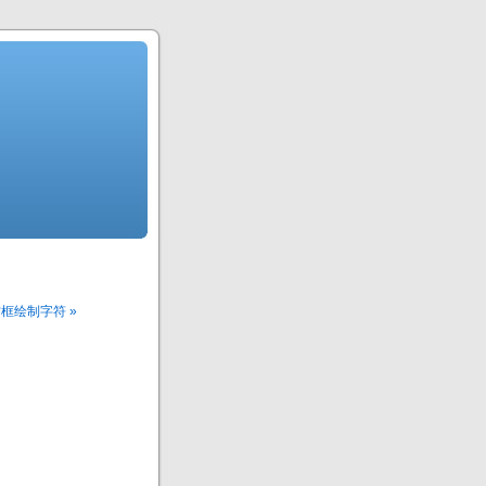
方框绘制字符 »
。