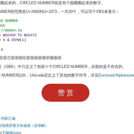
意为圈起来的，CIRCLED NUMBER就是有个圆圈圈起来的数字。
NUMBER的范围是U+2460到U+2473，一共20个，可以写个VBS来显示：
ED NUMBER
mon
://demon.tw
= &
H2460 
To 
&
H2473
= s & 
ChrW
(i)
 
s
⑤⑥⑦⑧⑨⑩⑪⑫⑬⑭⑮⑯⑰⑱⑲⑳
页（GBK）中只定义了前面十个CIRCLED NUMBER，后面的是不存在的。
ED NUMBER以外，Unicode还定义了其他的数字符号，详见
Enclosed Alphanume
赞赏
：内联汇编
码实现俄罗斯方块游戏（含讲解）
s下编译iconv