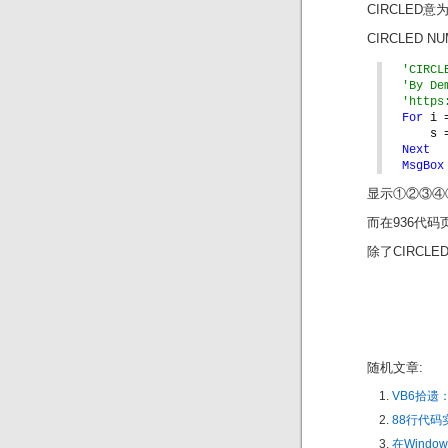
CIRCLED
CIRCLED 
'CIRCL
'By De
'https
For 
i 
s 
Next
MsgBox
显示①②③④
而在936代码
除了CIRCL
随机文章:
VB6拾遗
88行代
在Window