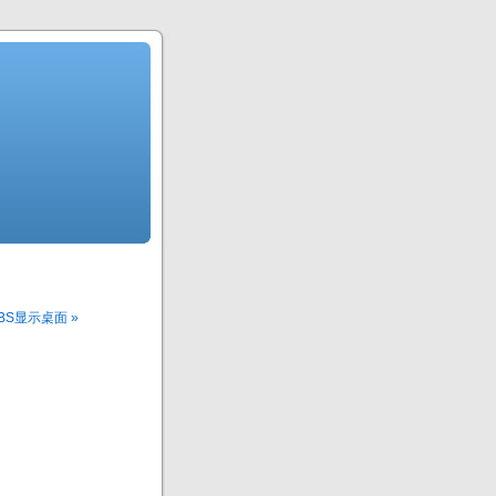
BS显示桌面 »
。