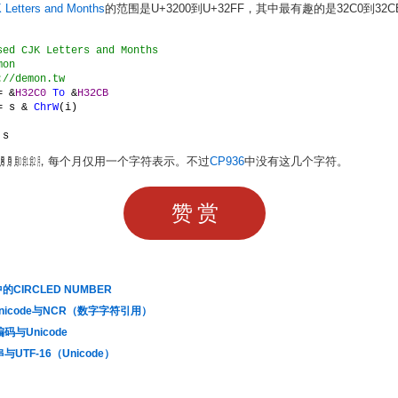
 Letters and Months
的范围是U+3200到U+32FF，其中最有趣的是32C0到32
sed CJK Letters and Months
mon
://demon.tw
= &
H32C0 
To 
&
H32CB
= s & 
ChrW
(i)
 
s
㋅㋆㋇㋈㋉㋊㋋，每个月仅用一个字符表示。不过
CP936
中没有这几个字符。
赞赏
中的CIRCLED NUMBER
Unicode与NCR（数字字符引用）
码与Unicode
与UTF-16（Unicode）