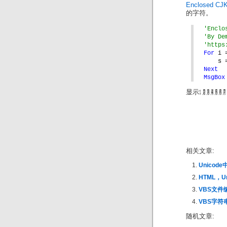
Enclosed CJK
的字符。
'Enclo
'By De
'https
For 
i 
s 
Next
MsgBox
显示㋀㋁㋂㋃㋄
相关文章:
Unicode
HTML，
VBS文件编
VBS字符串
随机文章: