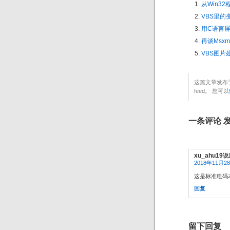
从Win3
VBS里的变
用C语言
再谈Msxml
VBS图片
这篇文章发布于
feed。 您可以
一条评论 发表在
xu_ahu19
说
2018年11月28
这是标准电码本
回复
留下回复