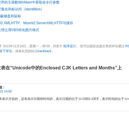
2程序的主函数WinMain中获取命令行参数
量名和标识符（Identifiers）
屏蔽键盘和鼠标
2.XMLHTTP、Msxml2.ServerXMLHTTP与缓存
处理之用VBS转化图片格式
 2012年11月19日，星期一，08:59，归类于
程序设计
。 您可以跟踪这篇文章的评论通过
RS
留下评论
，或者从您的站点
trackback
。
“Unicode中的Enclosed CJK Letters and Months”上
道：
日 14:55
表示月份的，还有表示日期和时间的，表示日期的位于:U+33E0-33FE，表示时间的位于:U+335