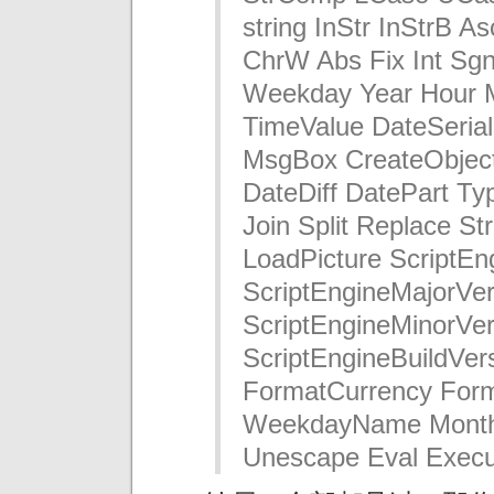
string InStr InStrB 
ChrW Abs Fix Int Sg
Weekday Year Hour M
TimeValue DateSerial
MsgBox CreateObjec
DateDiff DatePart Ty
Join Split Replace S
LoadPicture ScriptEn
ScriptEngineMajorVer
ScriptEngineMinorVer
ScriptEngineBuildVe
FormatCurrency For
WeekdayName Mont
Unescape Eval Execu