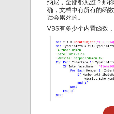
纳尼，全部都见过？那你
确，文档中有所有的函
话会累死的。
VBS有多少个内置函数
Set 
tli = 
CreateObject
(
"TLI.TLIA
Set 
TypeLibInfo = tli.TypeLibInf
'Author: Demon
'Date: 2012-9-19
'Website: https://demon.tw
For Each 
Interface 
In 
TypeLibInf
If 
Interface.Name = 
"GlobalO
For Each 
Member 
In 
Inter
If 
Member.AttributeM
WScript.Echo Mem
End If
Next
End If
Next