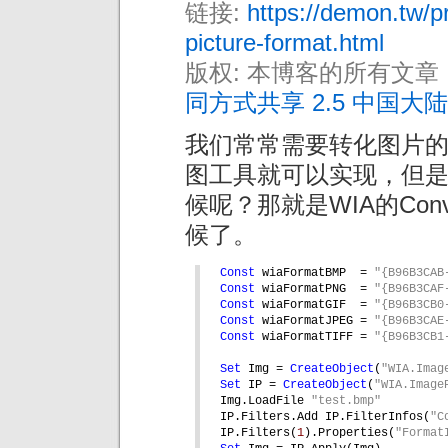
链接:
https://demon.tw/
picture-format.html
版权: 本博客的所有文章
同方式共享 2.5 中国大陆
我们常常需要转化图片的格
图工具就可以实现，但
候呢？那就是WIA的Conv
候了。
Const 
wiaFormatBMP  = 
"{B96B3CAB
Const 
wiaFormatPNG  = 
"{B96B3CAF
Const 
wiaFormatGIF  = 
"{B96B3CB0
Const 
wiaFormatJPEG = 
"{B96B3CAE
Const 
wiaFormatTIFF = 
"{B96B3CB1
Set 
Img = 
CreateObject
(
"WIA.Imag
Set 
IP = 
CreateObject
(
"WIA.Image
Img.LoadFile 
"test.bmp"
IP.Filters.Add IP.FilterInfos(
"C
IP.Filters(
1
).Properties(
"Format