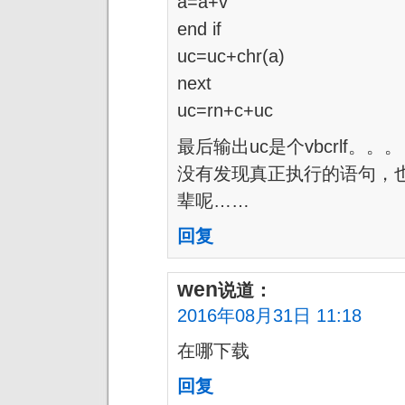
a=a+v
end if
uc=uc+chr(a)
next
uc=rn+c+uc
最后输出uc是个vbcrlf。。。
没有发现真正执行的语句，
辈呢……
回复
wen
说道：
2016年08月31日 11:18
在哪下载
回复