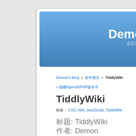
Demo
忘记
Demon's Blog
»
软件相关
»
TiddlyWiki
« 隐藏Nginx和PHP版本号
TiddlyWiki
标签：
CSS
,
html
,
JavaScript
,
TiddlyWiki
标题: TiddlyWiki
作者: Demon