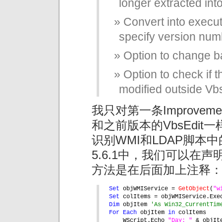
longer extracted int
Convert into executa
specify version num
Option to change b
Option to check if 
modified outside Vb
我只对第一条Improvements
和之前版本的VbsEdit一样
识别WMI和LDAP脚本中
5.6.1中，我们可以在
方法是在后面加上注释
Set 
objWMIService = 
GetObject
(
"w
Set 
colItems = objWMIService.Exe
Dim 
objItem 
'As Win32_CurrentTim
For Each 
objItem 
in 
colItems
WScript.Echo 
"Day: " 
& objIt