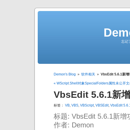
Demo
忘记
Demon's Blog
»
软件相关
»
VbsEdit 5.6.1新
« WScript.Shell对象SpecialFolders属性未公开
VbsEdit 5.6.1
标签：
VB
,
VBS
,
VBScript
,
VBSEdit
,
VbsEdit 5.6.
标题: VbsEdit 5.6.1新
作者: Demon