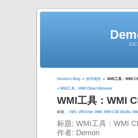
Demo
忘记
Demon's Blog
»
软件相关
»
WMI工具：WMI CIM
« WMI工具：WMI Object Browser
WMI工具：WMI CI
标签：
VBS
,
VBScript
,
WMI
,
WMI CIM Studio
,
W
标题: WMI工具：WMI CIM
作者: Demon