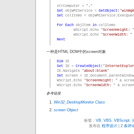
strComputer = "
.
Set
 objWMIService = 
GetObject
("
winmg
Set
 colItems = objWMIService.ExecQue
For
Each
 objItem 
in
 colItems

	WScript.Echo "
ScreenHeight: 
	WScript.Echo "
ScreenWidth: 
Next
一种是HTML DOM中的screen对象
Dim
Set
 IE = 
CreateObject
("
InternetExplo
IE.Navigate "
about:blank
Set
 screen = IE.Document.parentWindow
WScript.Echo "
ScreenHeight: 
" & scree
WScript.Echo "
ScreenWidth: 
" & scree
参考链接
Win32_DesktopMonitor Class
screen Object
标签：
VB
,
VBS
,
VBScript
,
发布在
程序设计
|
2 条评论