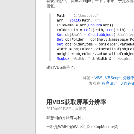
喜欢用这个。”简单Google了一下，未果，于是
回复。
Path = 
"C:\test.jpg"
arr = 
Split
(Path,
"\"
)
FileName = arr(
Ubound
(arr))
FolderPath = 
Left
(Path, 
Len
(Path) - 
Set 
objShell = 
CreateObject
(
"Shell.A
Set 
objFolder = objShell.Namespace(F
set 
objFolderItem = objFolder.ParseN
Width = objFolder.GetDetailsOf(objFo
Height = objFolder.GetDetailsOf(objF
Msgbox 
"Width: " 
& Width & 
" Height:
碰到VBS高手了。
标签：
VBS
,
VBScript
,
分辨
发布在
程序设计
|
3 条评论
用VBS获取屏幕分辨率
2010年09月2日，星期四
我想到的方法有两种。
一种是WMI中的Win32_DesktopMonitor类