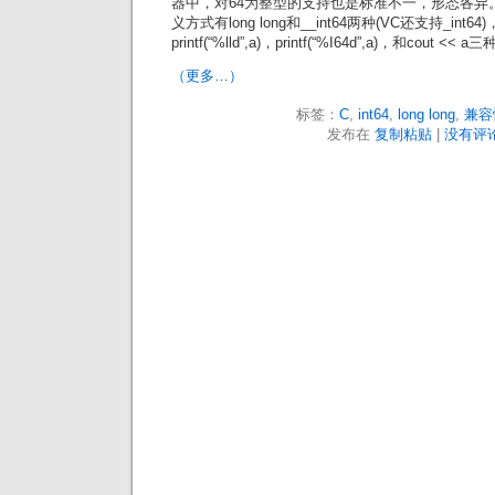
器中，对64为整型的支持也是标准不一，形态各异
义方式有long long和__int64两种(VC还支持_i
printf(“%lld”,a)，printf(“%I64d”,a)，和cout <<
（更多…）
标签：
C
,
int64
,
long long
,
兼容
发布在
复制粘贴
|
没有评论