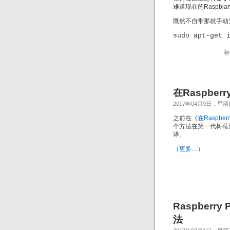
难道现在的Raspb
既然不自带那就手动
sudo apt-get 
标
在Raspber
2017年04月9日，星期
之前在《
在Raspber
个方法在第一代树莓
译。
（更多…）
Raspber
法