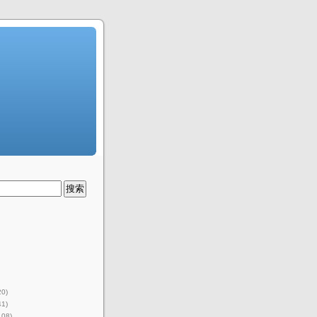
20)
41)
108)