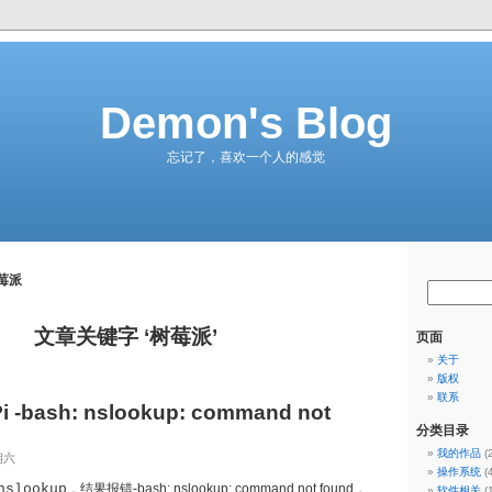
Demon's Blog
忘记了，喜欢一个人的感觉
莓派
文章关键字 ‘树莓派’
页面
关于
版权
联系
i -bash: nslookup: command not
分类目录
我的作品
(
期六
操作系统
(
nslookup
，结果报错-bash: nslookup: command not found，
软件相关
(