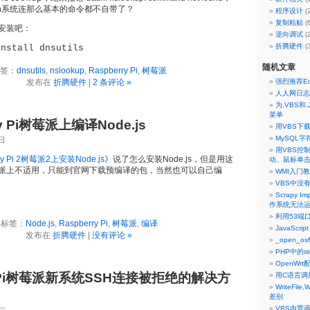
ian系统连那么基本的命令都不自带了？
程序设计
(
复制粘贴
(
安装吧：
逆向调试
(
折腾硬件
(
install dnsutils
随机文章
签：
dnsutils
,
nslookup
,
Raspberry Pi
,
树莓派
发布在
折腾硬件
|
2 条评论 »
强烈推荐Edit
人人网日志
为.VBS
菜单
ry Pi树莓派上编译Node.js
用VBS下
MySQL
日
用VBS控
ry Pi 2树莓派2上安装Node.js
》说了怎么安装Node.js，但是用这
动、鼠标单
派上不适用，只能到官网下载预编译的包，当然也可以自己编
WMI入门
VBS中没有
Scrapy Imp
作系统无法运
利用53端口
标签：
Node.js
,
Raspberry Pi
,
树莓派
,
编译
JavaScri
发布在
折腾硬件
|
没有评论 »
_open_os
PHP中的std
OpenWrt
ry Pi树莓派新系统SSH连接被拒绝的解决方
用C语言调
WriteFile
差别
VBS内置