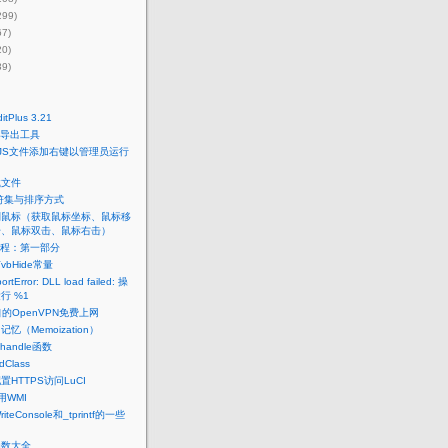
299)
67)
20)
39)
Plus 3.21
导出工具
和.JS文件添加右键以管理员运行
载文件
字符集与排序方式
制鼠标（获取鼠标坐标、鼠标移
击、鼠标双击、鼠标右击）
教程：第一部分
vbHide常量
ortError: DLL load failed: 操
行 %1
的OpenVPN免费上网
pt 记忆（Memoization）
fhandle函数
Class
配置HTTPS访问LuCI
用WMI
,WriteConsole和_tprintf的一些
函数大全