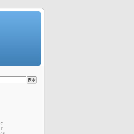
20)
41)
108)