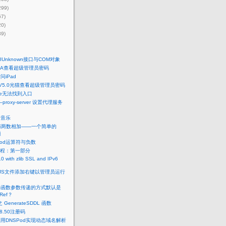
299)
67)
20)
39)
IUnknown接口与COM对象
7ZA查看超级管理员密码
问iPad
 V5.0光猫查看超级管理员密码
.exe无法找到入口
–proxy-server 设置代理服务
放音乐
ox与两数相加——一个简单的
题
Mod运算符与负数
教程：第一部分
0 with zlib SSL and IPv6
和.JS文件添加右键以管理员运行
和函数参数传递的方式默认是
Ref？
 之 GenerateSDDL 函数
 8.50注册码
t利用DNSPod实现动态域名解析