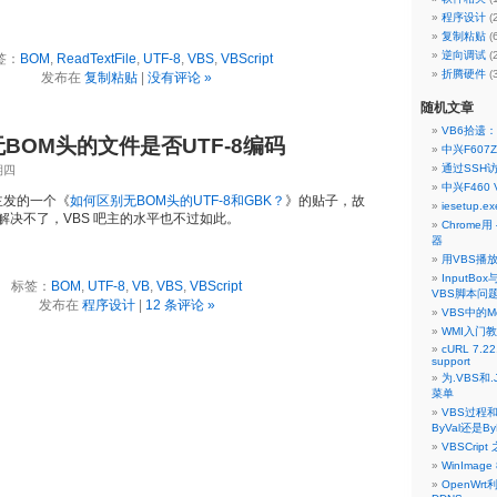
程序设计
(
复制粘贴
(
逆向调试
(
签：
BOM
,
ReadTextFile
,
UTF-8
,
VBS
,
VBScript
折腾硬件
(
发布在
复制粘贴
|
没有评论 »
随机文章
VB6拾遗：
无BOM头的文件是否UTF-8编码
中兴F60
通过SSH访
期四
中兴F460
吧主发的一个《
如何区别无BOM头的UTF-8和GBK？
》的贴子，故
iesetup
解决不了，VBS 吧主的水平也不过如此。
Chrome用 
器
用VBS播
InputB
标签：
BOM
,
UTF-8
,
VB
,
VBS
,
VBScript
VBS脚本问
发布在
程序设计
|
12 条评论 »
VBS中的
WMI入门
cURL 7.22.
support
为.VBS
菜单
VBS过程
ByVal还是By
VBSCript
WinImage
OpenWr