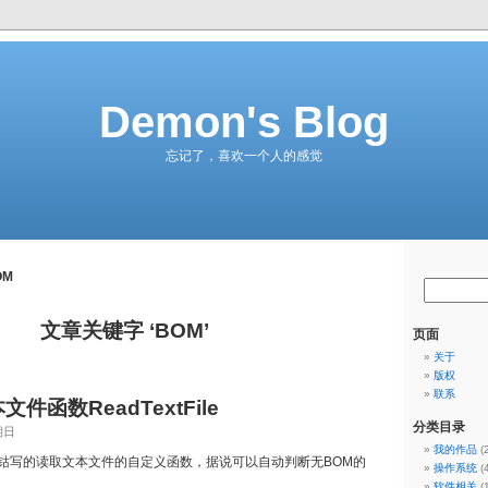
Demon's Blog
忘记了，喜欢一个人的感觉
OM
文章关键字 ‘BOM’
页面
关于
版权
联系
件函数ReadTextFile
分类目录
期日
我的作品
(
酸钴写的读取文本文件的自定义函数，据说可以自动判断无BOM的
操作系统
(
软件相关
(