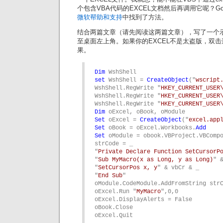
个包含VBA代码的EXCEL文档然后再调用它呢？Goog
微软帮助和支持
中找到了方法。
结合两篇文章（请先阅读这两篇文章），写了一个
至桌面左上角。如果你的EXCEL不是太盗版，双击
果。
Dim
set
 WshShell = 
CreateObject
("
wscript
WshShell.RegWrite "
HKEY_CURRENT_USER
WshShell.RegWrite "
HKEY_CURRENT_USER
WshShell.RegWrite "
HKEY_CURRENT_USER
Dim
Set
 oExcel = 
CreateObject
("
excel.app
Set
 oBook = oExcel.Workbooks.
Add
Set
 oModule = obook.VBProject.VBComp
strCode = _

"
Private Declare Function SetCursorP
"
Sub MyMacro(x as Long, y as Long)
" &
"
SetCursorPos x, y
" & vbCr & _

"
End Sub
"

oModule.CodeModule.AddFromString strC
oExcel.Run "
MyMacro
",0,0

oExcel.DisplayAlerts = False

oBook.Close

oExcel.Quit