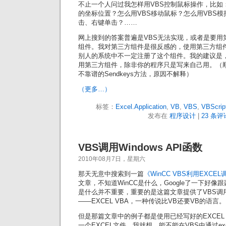
不止一个人问过我怎样用VBS控制鼠标操作，比如
的坐标位置？怎么用VBS移动鼠标？怎么用VBS
击、右键单击？……
网上搜到的答案普遍是VBS无法实现，或者是要用第三
组件。我对第三方组件是很反感的，使用第三方组
别人的系统中不一定注册了这个组件。我的建议是，
用第三方组件，除非你的程序只是写来自己用。（
不靠谱的Sendkeys方法，原因不解释）
（更多…）
标签：
Excel.Application
,
VB
,
VBS
,
VBScrip
发布在
程序设计
|
23 条评
VBS调用Windows API函数
2010年08月7日，星期六
那天无意中搜索到一篇
《WinCC VBS利用EXCEL调
文章，不知道WinCC是什么，Google了一下好像
是什么并不重要，重要的是这篇文章提供了VBS调用Wi
——EXCEL VBA，一种传说比VB还要VB的语言。
但是那篇文章中的例子都是使用已经写好的EXCEL
一个EXCEL文件。我就想，能不能在VBS中通过excel.