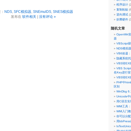
程序设计
(
复制粘贴
(
签：
NDS
,
SFC模拟器
,
SNEmulDS
,
SNES模拟器
逆向调试
(
发布在
软件相关
|
没有评论 »
折腾硬件
(
随机文章
OpenWr
器
VBScri
NDS模拟器
VB6拾遗
隐藏系统托盘
VBS转EXE
VBS Scri
名Key进行
VBS转EXE
PHP中htmle
区别
WinDbg 6
Unicode
用C语言实现
WMI工具：Sc
WMI入门
你可以分配
用bbPre
IsTextUn