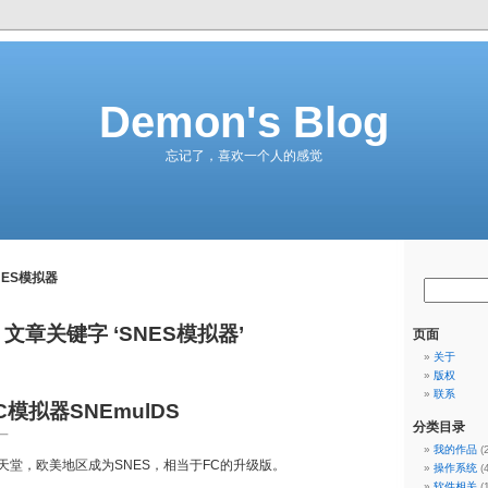
Demon's Blog
忘记了，喜欢一个人的感觉
NES模拟器
文章关键字 ‘SNES模拟器’
页面
关于
版权
联系
C模拟器SNEmulDS
分类目录
一
我的作品
(
天堂，欧美地区成为SNES，相当于FC的升级版。
操作系统
(
软件相关
(