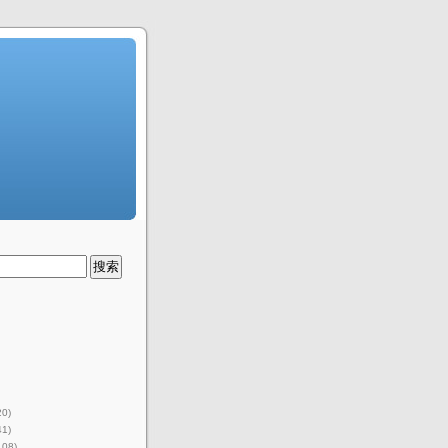
20)
41)
108)