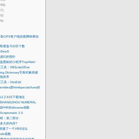
299)
67)
20)
39)
t安装CIFS客户端挂载网络驱动
pt获取硬盘与分区个数
iDeaS
：虚幻的指针
图标的小程序TrayHider
工具：VBScript2Exe
pting.Dictionary字典对象按键
冒泡排序
工具：VbsEdit
ntities跟htmlspecialchars的
.12.2.633下载地址
中的HANGZHOU NUMERAL
PHP的dirname函数
riptomatic 2.0
教程：第二部分
多大的内存?
ss搭建了一个VBS论坛
icode函数