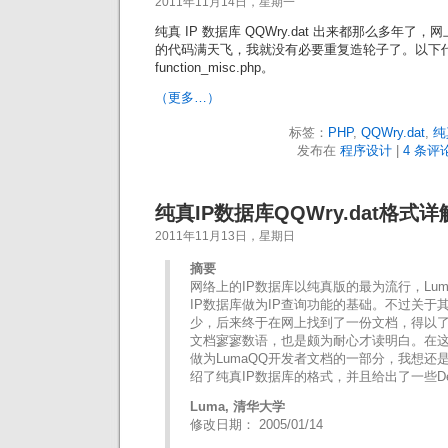
2011年11月14日，星期一
纯真 IP 数据库 QQWry.dat 出来都那么多年了，网上用
的代码满天飞，我就没有必要重复造轮子了。以下代码摘自 
function_misc.php。
（更多…）
标签：
PHP
,
QQWry.dat
,
纯
发布在
程序设计
|
4 条评论
纯真IP数据库QQWry.dat格式详
2011年11月13日，星期日
摘要
网络上的IP数据库以纯真版的最为流行，Lu
IP数据库做为IP查询功能的基础。不过关于
少，后来终于在网上找到了一份文档，得以
文档寥寥数语，也是颇为耐心才读明白。在
做为LumaQQ开发者文档的一部分，我想还
绍了纯真IP数据库的格式，并且给出了一些D
Luma, 清华大学
修改日期： 2005/01/14