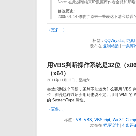
Note: 在此感谢纯真IP数据库作者金狐和
修改历史:
2005-01-14 修改了原来一些表达不清和错
（更多…）
标签：
QQWry.dat
,
纯真I
发布在
复制粘贴
|
一条评论
用VBS判断操作系统是32位（x8
（x64）
2011年11月12日，星期六
突然想到这个问题，虽然不知道为什么要用 VBS 判
位，但是也许以后会用到也说不定。用到 WMI 的 Win32
的 SystemType 属性。
（更多…）
标签：
VB
,
VBS
,
VBScript
,
Win32_Comp
发布在
程序设计
|
4 条评论