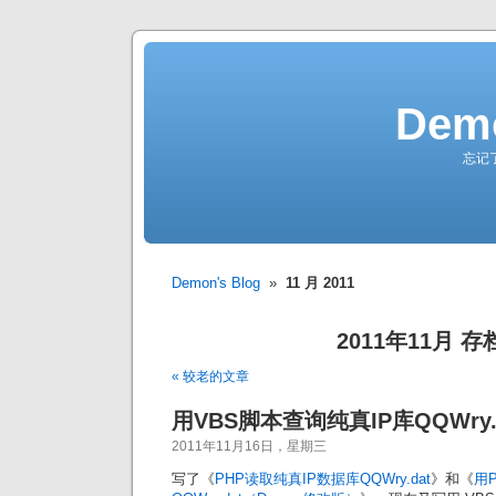
Demo
忘记
Demon's Blog
»
11 月 2011
2011年11月 存
« 较老的文章
用VBS脚本查询纯真IP库QQWry.
2011年11月16日，星期三
写了《
PHP读取纯真IP数据库QQWry.dat
》和《
用P