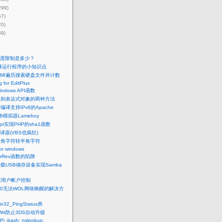
299)
67)
20)
39)
度限制是多少？
译运行程序的小知识点
WMI遍历搜索硬盘文件并计数
 for EditPlus
ndows API函数
正则表达式对象的两种方法
下编译支持IPv6的Apache
B模拟器Lameboy
ript实现PHP的sha1函数
t编译器(VBS也疯狂)
全角字符转半角字符
or windows
trRev函数的陷阱
t挂载USB储存设备实现Samba
AC用户帐户控制
s 10无法WOL网络唤醒的解决方
32_PingStatus类
Wrt防止3DS自动升级
Pi -bash: nslookup: