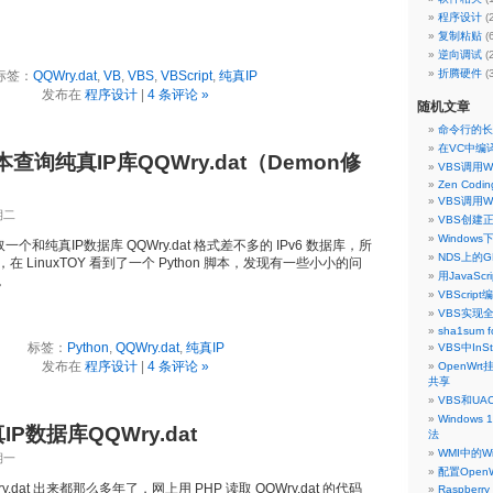
程序设计
(
复制粘贴
(
逆向调试
(
折腾硬件
(
标签：
QQWry.dat
,
VB
,
VBS
,
VBScript
,
纯真IP
发布在
程序设计
|
4 条评论 »
随机文章
命令行的长
在VC中编
本查询纯真IP库QQWry.dat（Demon修
VBS调用
Zen Coding
VBS调用Wi
期二
VBS创建
Windows
读取一个和纯真IP数据库 QQWry.dat 格式差不多的 IPv6 数据库，所
NDS上的G
 LinuxTOY 看到了一个 Python 脚本，发现有一些小小的问
用JavaSc
。
VBScrip
VBS实现
sha1sum f
标签：
Python
,
QQWry.dat
,
纯真IP
VBS中InS
发布在
程序设计
|
4 条评论 »
OpenWr
共享
VBS和U
Window
P数据库QQWry.dat
法
WMI中的Win
期一
配置Open
ry.dat 出来都那么多年了，网上用 PHP 读取 QQWry.dat 的代码
Raspberry 