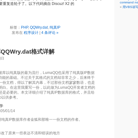
command no
复造轮子了。以下代码摘自 Discuz! X2 的
用VBS读
标签：
PHP
,
QQWry.dat
,
纯真IP
发布在
程序设计
|
4 条评论 »
QQWry.dat格式详解
期日
据库以纯真版的最为流行，LumaQQ也采用了纯真版IP数据
询功能的基础。不过关于其格式的文档却非常之少，后来终于
一份文档，得以了解其内幕，不过那份文档寥寥数语，也是
明白。在这里我重写一份，以此做为LumaQQ开发者文档的
还是必要的。本文详细介绍了纯真IP数据库的格式，并且给
o以供参考。
大学
5/01/14
此感谢纯真IP数据库作者金狐和那唯一一份文档的作者。
-14 修改了原来一些表达不清和错误的地方