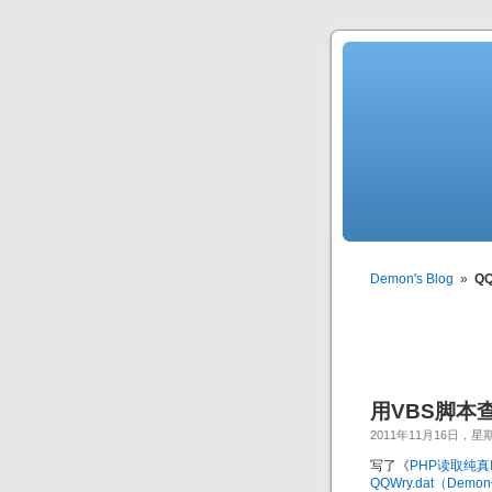
Demon's Blog
»
QQ
用VBS脚本查
2011年11月16日，星
写了《
PHP读取纯真I
QQWry.dat（Dem