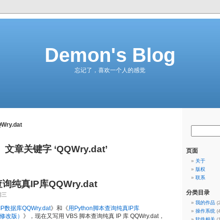
Demon's Blog
忘记了，喜欢一个人的感觉
Wry.dat
文章关键字 ‘QQWry.dat’
页面
关于
版权
联系
询纯真IP库QQWry.dat
分类目录
期三
我的作品
(
P数据库QQWry.dat
》和《
用Python脚本查询纯真IP库
操作系统
(
on修改版）
》，现在又写用 VBS 脚本查询纯真 IP 库 QQWry.dat，
软件相关
(