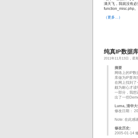
满天飞，我就没有必要重
function_misc.php。
（更多…）
纯真IP数据库
2011年11月13日，星
摘要
网络上的IP数
库做为IP查
在网上找到了
颇为耐心才读
一部分，我想
出了一些Dem
Luma, 清华
修改日期： 200
Note: 在
修改历史:
2005-01