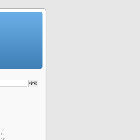
20)
41)
108)