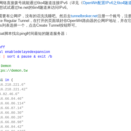
络直接拨号就能通过6to4隧道连接IPv6（详见《
OpenWrt配置IPv6之6to4隧
试通过he.net的6in4隧道来访问IPv6。
先需要有公网IP，没有的话洗洗睡吧。然后去
tunnelbroker.net
注册一个账号，注
te Regular Tunnel，在打开的页面填好你OpenWrt路由器的公网IP地址，并
rvers列表选择一个，点击Create Tunnel按钮即可。
at脚本找出ping时间最短的隧道服务器：
off
al enabledelayedexpansion
: 
| 
sort 
& 
pause 
& 
exit 
/
b
 Demon
tps://demon.tw
%
i 
in 
(
16.218.221.6"
16.218.221.42"
4.82.46.6"
16.66.84.46"
16.66.86.114"
16.66.87.14"
16.66.80.30"
16.66.80.26"
16.66.88.98"
16.66.84.42"