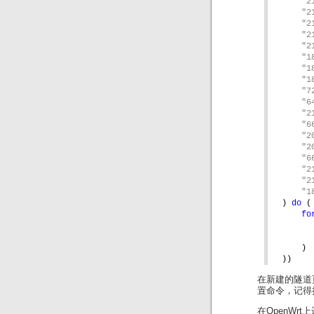
"2
"2
"2
"2
"2
"1
"1
"1
"7
"6
"2
"6
"2
"2
"6
"2
"2
"1
) 
do 
(
fo
)
))
在新建的隧道页面中
置命令，记得把
在OpenWr