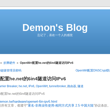
Demon's Blog
忘记了，喜欢一个人的感觉
»
折腾硬件
»
OpenWrt配置he.net的6in4隧道访问IPv6
460超级管理员密码
OpenWrt配置DNSCrypt
t配置he.net的6in4隧道访问IPv6
rrier Breaker
,
he.net
,
IPv6
,
OpenWrt
,
tunnelbroker
,
路由器
,
隧道
rt配置he.net的6in4隧道访问IPv6
/demon.tw/hardware/openwrt-6in-ipv6.html
的所有文章，都遵守“
署名-非商业性使用-相同方式共享 2.5 中国大陆
”协议条款