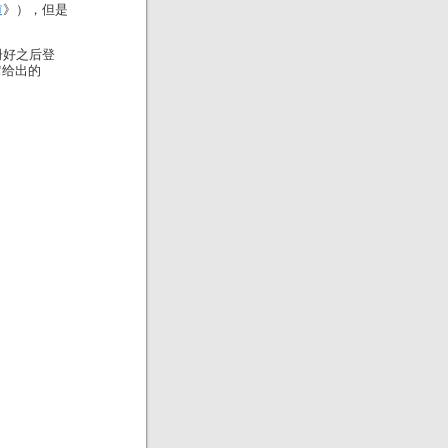
道
》），但是
册好之后登
在它给出的