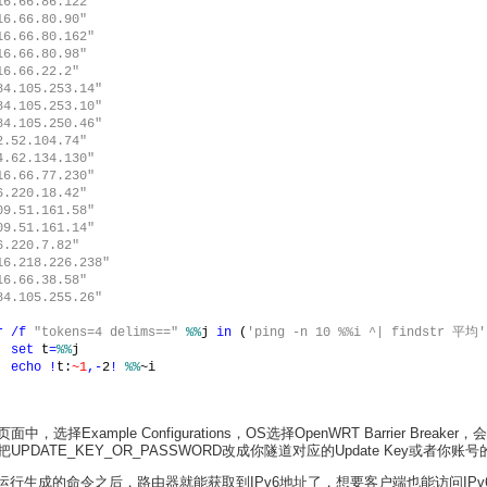
16.66.86.122"
16.66.80.90"
16.66.80.162"
16.66.80.98"
16.66.22.2"
84.105.253.14"
84.105.253.10"
84.105.250.46"
2.52.104.74"
4.62.134.130"
16.66.77.230"
6.220.18.42"
09.51.161.58"
09.51.161.14"
6.220.7.82"
16.218.226.238"
16.66.38.58"
84.105.255.26"
r 
/
f 
"tokens=4 delims==" 
%%
j 
in 
(
'ping -n 10 %%i ^| findstr 平均'
set 
t
=
%%
j
echo 
!
t:
~1
,-
2
! 
%%
~i
，选择Example Configurations，OS选择OpenWRT Barrier Breake
UPDATE_KEY_OR_PASSWORD改成你隧道对应的Update Key或者你账
t上运行生成的命令之后，路由器就能获取到IPv6地址了，想要客户端也能访问IP