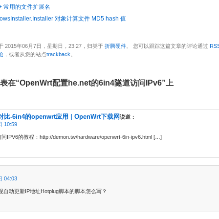
 C++ 常用的文件扩展名
wsInstaller.Installer 对象计算文件 MD5 hash 值
 2015年06月7日，星期日，23:27，归类于
折腾硬件
。 您可以跟踪这篇文章的评论通过
RSS
论
，或者从您的站点
trackback
。
表在“OpenWrt配置he.net的6in4隧道访问IPv6”上
4对比-6in4的openwrt应用 | OpenWrt下载网
说道：
 10:59
IPV6的教程：http://demon.tw/hardware/openwrt-6in-ipv6.html […]
 04:03
自动更新IP地址Hotplug脚本的脚本怎么写？