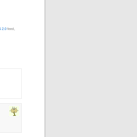
 2.0
feed。