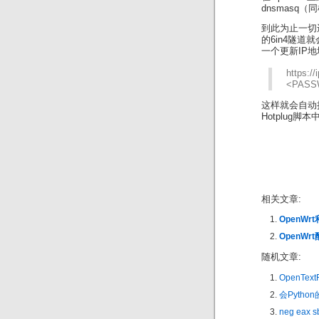
dnsmasq（
到此为止一切
的6in4隧道
一个更新IP地
https:/
<PASS
这样就会自动
Hotplug
相关文章:
OpenW
OpenWrt
随机文章:
OpenText
会Pyth
neg eax s