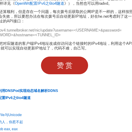
同样详见《
OpenWrt配置IPv6之6to4隧道
》），当然也可以用radvd。
还算顺利，但是存在一个问题，每次拨号后获取的公网IP是不一样的，这样按照
就会失效，所以要想办法在每次拨号后自动更新IP地址，好在he.net考虑到了这
址的API接口：
/ipv4.tunnelbroker.net/nic/update?username=<USERNAME>&password=
WORD>&hostname=<TUNNEL_ID>
把对应隧道的客户端IPv4地址改成你访问这个链接时的IPv4地址，利用这个AP
脚本中就可以实现自动更新IP地址了，代码不难，自己写。
赞赏
rt利用DNSPod实现动态域名解析DDNS
配置IPv6之6to4隧道
File与Unicode
on的人，你惹不起
bb eax, eax