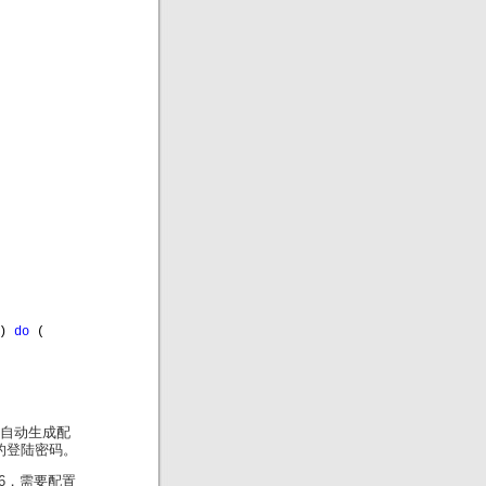
) 
do 
(
r，会自动生成配
号的登陆密码。
v6，需要配置