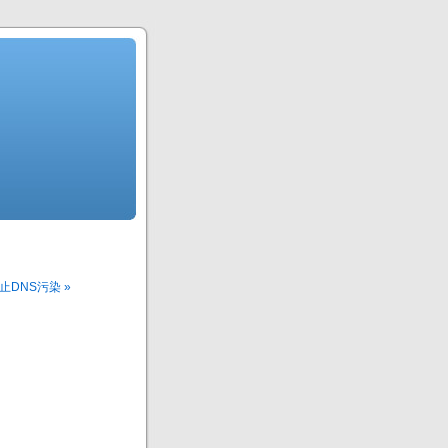
防止DNS污染 »
。