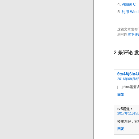
Visual
利用 Windo
这篇文章发布于
您可以
留下评
2 条评论 发
6to4与6in
2016年09月8日
[…] 6in4隧道访问
回复
tv5
说道：
2017年11月5日
楼主您好，实现
回复