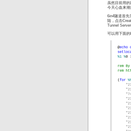
虽然目前用的网
今天心血来潮想试
6in4隧道首
陆，点击Crea
Tunnel Se
可以用下面的b
@
echo 
setloc
%1 %
0 
rem By
rem ht
(
for 
%
"2
"2
"7
"2
"2
"2
"2
"2
"2
"2