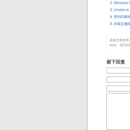
Window
Unable to 
用VBS脚本
未能正确加载“M
这篇文章发布于
feed。 您可以
留下回复