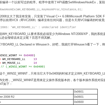
新编译一个以前写过的程序。程序中使用了API函数SetWindowsHookEx，某
dowsHookEx(WH_KEYBOARD_LL,KeyHookProc,hInstance,0);
dio 2008太大了我没有安装，只安装了Visual C++ 6.0和Microsoft Platform SDK Fe
程序以前用VC9（即VC2008）编译没有任何问题，但是今天用VC6编译的时候
C2065: 'WH_KEYBOARD_LL' : undeclared identifier
说WH_KEYBOARD_LL要求系统必须至少为Windows NT/2000/XP，我的系统是
，怎么还会报错说未定义呢？百思不得其解。
BOARD_LL Declared in Winuser.h，好吧，我就打开Winuser.h看了一
WIN32_WINNT >= 
0x0400
)
e 
WH_KEYBOARD_LL     
13
e 
WH_MOUSE_LL        
14
 
// (_WIN32_WINNT >= 0x0400)
_WIN32_WINNT，只有当它大于0x0400的时候才定义WH_KEYBOARD_L
N文档，_WIN32_WINNT是用来定义操作系统版本的，各个版本操作系统对应
NNT如下：
0x0601
er 2008 R2
0x0601
a
0x0600