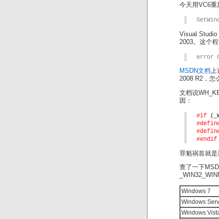
今天用VC6重
SetWin
Visual Stu
2003。这个
error 
MSDN文档
上
2008 R2
文档说WH_KEY
因：
#if 
(_
#defin
#defin
#endif
罪魁祸首就是这个
查了一下MSD
_WIN32_WI
Windows 7
Windows Serv
Windows Vist