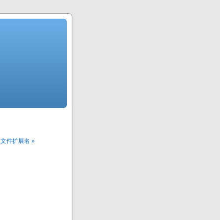
用的文件扩展名 »
。