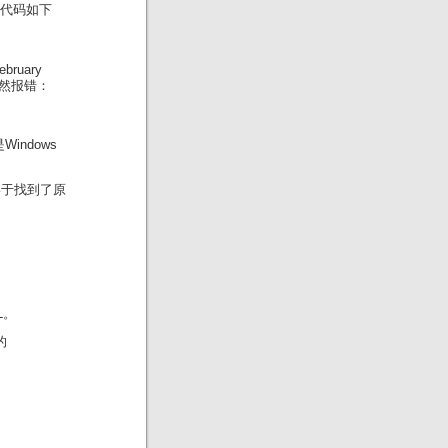
段代码如下
bruary
竟然报错：
Windows
下，终于找到了原
L。
的