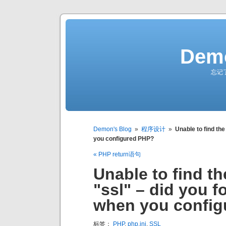
Demo
忘记
Demon's Blog
»
程序设计
»
Unable to find the
you configured PHP?
« PHP return语句
Unable to find th
"ssl" – did you fo
when you confi
标签：
PHP
,
php.ini
,
SSL