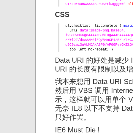
9TXL0Y4OHwAAAABJRU5ErkJggg==" 
al
CSS
ul.checklist  li.complete { 
marg
url(
'data:image/png;base64,
iVBORw0KGgoAAAANSUhEUgAAABAAAAAQ
//+l2Z/dAAAAM0lEQVR4nGP4/5/h/1+G
g9C9zwz3gVLMDA/A6P9/AFGGFyjOXZtQ
top left no-repeat; }
Data URI 的好处是减
URI 的长度有限制以及
我本来想用 Data URI 
然后用 VBS 调用 Internet
示，这样就可以用单个 VB
无奈 IE8 以下不支持 Da
只好作罢。
IE6 Must Die !