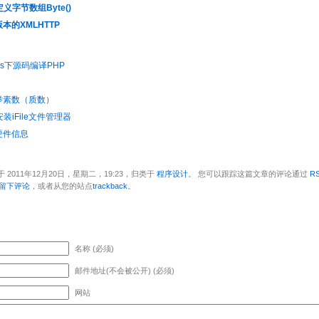
义字节数组Byte()
本的XMLHTTP
ws下源码编译PHP
举素数（质数）
安装iFile文件管理器
硬件信息
 2011年12月20日，星期二，19:23，归类于
程序设计
。 您可以跟踪这篇文章的评论通过
RS
留下评论
，或者从您的站点
trackback
。
名称 (必须)
邮件地址(不会被公开) (必须)
网站