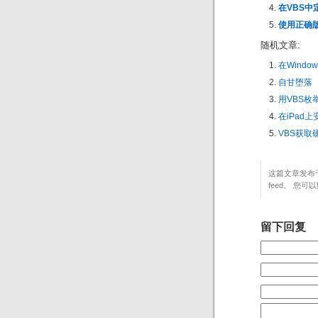
在VBS中定
使用正确版
随机文章:
在Windo
自甘堕落
用VBS枚
在iPad上
VBS获取
这篇文章发布于
feed。 您可以
留下回复