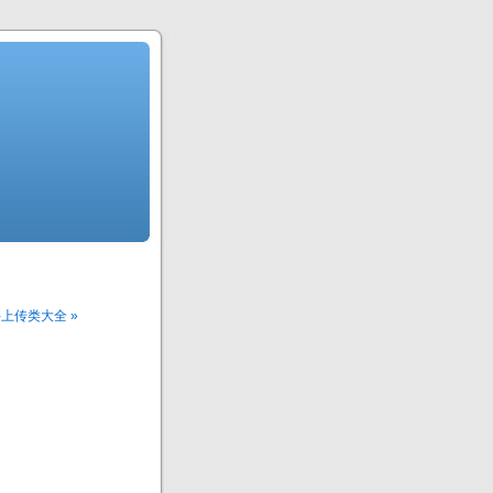
件上传类大全 »
。