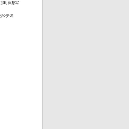
n，那时就想写
认已经安装
。