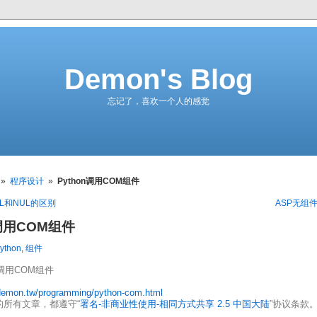
Demon's Blog
忘记了，喜欢一个人的感觉
»
程序设计
»
Python调用COM组件
LL和NUL的区别
ASP无组
n调用COM组件
ython
,
组件
on调用COM组件
/demon.tw/programming/python-com.html
的所有文章，都遵守“
署名-非商业性使用-相同方式共享 2.5 中国大陆
”协议条款