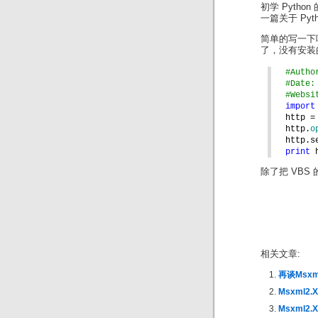
初学 Pytho
一篇关于 Py
简单的写一下吧
了，没有安装的
#Autho
#Date:
#Websi
import
http =
http.
o
http.s
print 
除了把 VBS 的
相关文章:
再谈Msxml
Msxml2.
Msxml2.