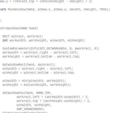
New.y = rcParent.top + (nParentHeight - nHeight) / 2;

turn
 MoveWindow(hWnd, ptNew.x, ptNew.y, nWidth, nHeight, TRUE);

：
entreWindow(HWND hwnd)

ect;

int
 workwidth, workheight, winwidth, winheight;

krect, 0);

ct.left;

ect.top;

ect);

t.left;

ct.top;

idth);

eight);

_TOP,

(workwidth-winwidth) / 2,

workheight-winheight) / 2,

h, winheight,

HOWWINDOW);
