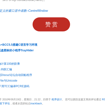
nd);

定义的窗口居中函数–CentreWindow
赞赏
lus+BCC5.5搭建C语言学习环境
盘图标的小程序TrayHider
确计算100的阶乘
：内联汇编
现Discuz论坛自动回帖程序
File与Unicode
s下用TCC编译PCRE源码
 2010年09月19日，星期日，21:22，归类于
程序设计
。 您可以跟踪这篇文章的评论通过
RS
留下评论
，或者从您的站点
trackback
。