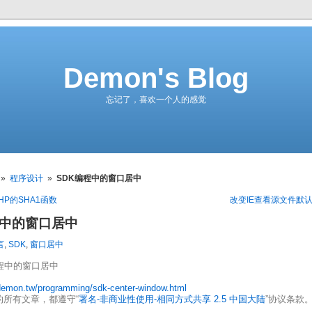
Demon's Blog
忘记了，喜欢一个人的感觉
»
程序设计
»
SDK编程中的窗口居中
PHP的SHA1函数
改变IE查看源文件默认
程中的窗口居中
言
,
SDK
,
窗口居中
编程中的窗口居中
/demon.tw/programming/sdk-center-window.html
的所有文章，都遵守“
署名-非商业性使用-相同方式共享 2.5 中国大陆
”协议条款