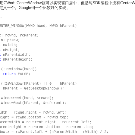
CWnd::CenterWindow就可以实现窗口居中，但是纯SDK编程中没有CenterW
定义一个。Google到一个比较好的实现。
：
ENTER_WINDOW(HWND hWnd, HWND hParent)

CT rcWnd, rcParent;

t
t
 nHeight;

t
 nParentWidth;

t
 nParentHeight;

 (!IsWindow(hWnd))

return
 FALSE;

 (!IsWindow(hParent) || 0 == hParent)

  hParent = GetDesktopWindow();

tWindowRect(hWnd, &rcWnd);

tWindowRect(hParent, &rcParent);

idth = rcWnd.right - rcWnd.left;

eight = rcWnd.bottom - rcWnd.top;

arentWidth = rcParent.right - rcParent.left;

arentHeight = rcParent.bottom - rcParent.top;

New.x = rcParent.left + (nParentWidth - nWidth) / 2;
