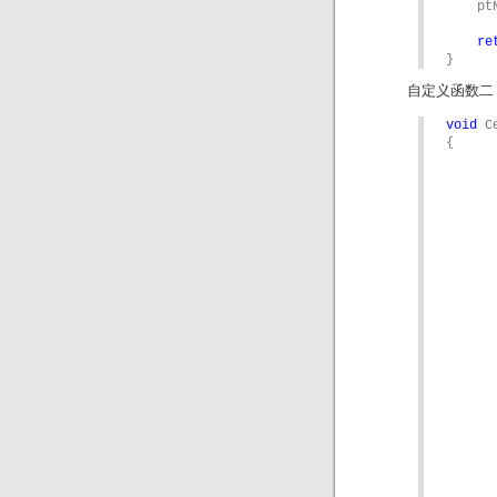
    pt
re
}
自定义函数二
void
 C
{

	RECT winrect, workr
	SystemParametersInfo(SPI_GETWORKAREA, 0, &wor
	workwidth = workrect.right - workre
	workheight = workrect.bottom - workr
	GetWindowRect(hwnd, &winr
	winwidth = winrect.right - winrec
	winheight = winrect.bottom - winre
	winwidth = min(winwidth, workw
	winheight = min(winheight, workh
	SetWindowPos(hwnd, HWND
		workrect.left + 
		workrect.top + (
		winwidt
		SWP_S