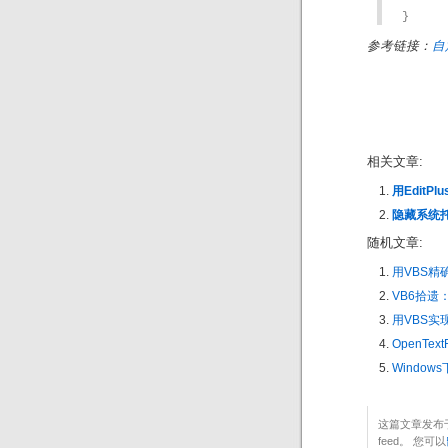
	SetForegroundWindow(hw
}
参考链接：
自
相关文章:
用EditP
隐藏系统托
随机文章:
用VBS精
VB6拾遗
用VBS实
OpenText
Window
这篇文章发布于
feed。 您可以