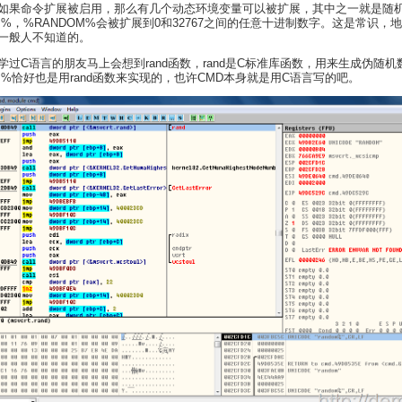
如果命令扩展被启用，那么有几个动态环境变量可以被扩展，其中之一就是随
M%，%RANDOM%会被扩展到0和32767之间的任意十进制数字。这是常识，
一般人不知道的。
学过C语言的朋友马上会想到rand函数，rand是C标准库函数，用来生成伪随机
M%恰好也是用rand函数来实现的，也许CMD本身就是用C语言写的吧。