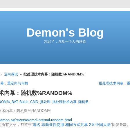
Demon's Blog
忘记了，喜欢一个人的感觉
»
逆向调试
»
批处理技术内幕：随机数%RANDOM%
内幕：重定向与句柄
批处理技术内幕：重
术内幕：随机数%RANDOM%
DOM%
,
BAT
,
Batch
,
CMD
,
批处理
,
批处理技术内幕
,
随机数
技术内幕：随机数%RANDOM%
/demon.tw/reverse/cmd-internal-random.html
的所有文章，都遵守“
署名-非商业性使用-相同方式共享 2.5 中国大陆
”协议条款