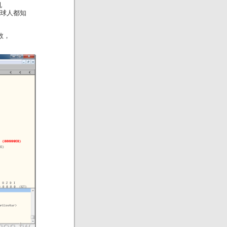
机
地球人都知
数，