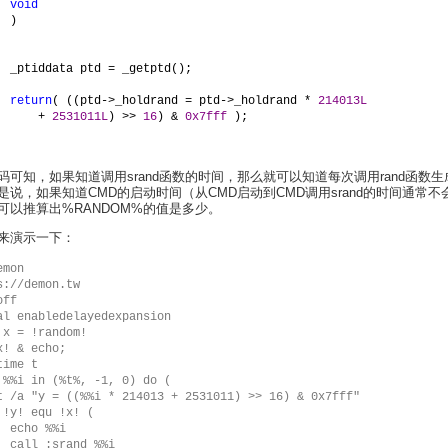
void
)
_ptiddata ptd = _getptd();
return
( ((ptd->_holdrand = ptd->_holdrand * 
214013L
+ 
2531011L
) >> 
16
) & 
0x7fff 
);
码可知，如果知道调用srand函数的时间，那么就可以知道每次调用rand函数
是说，如果知道CMD的启动时间（从CMD启动到CMD调用srand的时间通常不
可以推算出%RANDOM%的值是多少。
来演示一下：
mon

s://demon.tw

ff

al enabledelayedexpansion

 x = !random!

x! & echo;

ime t

 %%i in (%t%, -1, 0) do (

%%i

 %%i
