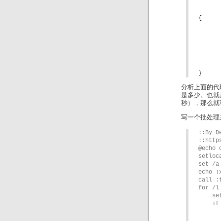
{
}
分析上面的代
是多少。也就
秒），那么就
写一个批处理
::By De
::http
@echo o
setloc
set /a
echo !
call :t
for /l
    set /a "y = ((%%i * 214013 + 2531011) >> 16) & 0x7fff"

    if !y! equ !x! (

        echo 
        call :srand