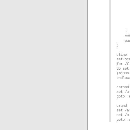
        call :ran
        echo !z! & e
        for /l %%j in (1, 1, 10
            c
            echo
        
    )

    echo;

    pause & exit

)

:time

setloca
for /f
do set
(m*306
endloc
:srand

set /a
goto :e
:rand

set /a
set /a