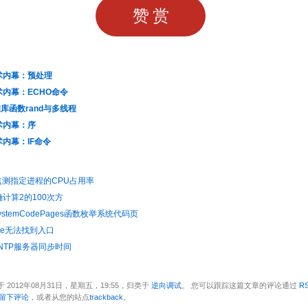
赞赏
术内幕：预处理
内幕：ECHO命令
库函数rand与多线程
术内幕：序
内幕：IF命令
pt监测指定进程的CPU占用率
确计算2的100次方
ystemCodePages函数枚举系统代码页
.exe无法找到入口
u从NTP服务器同步时间
 2012年08月31日，星期五，19:55，归类于
逆向调试
。 您可以跟踪这篇文章的评论通过
RS
留下评论
，或者从您的站点
trackback
。