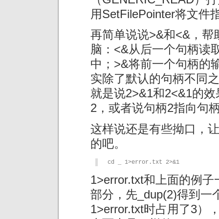
用SetFilePointer
再简单说说>&和<&，
脑：<&从后一个句柄读
中；>&将前一个句柄的
实除了默认的句柄不同之
就是说2>&1和2<&1
2，或者说句柄2指向句
这样说还是有些拗口，让
的吧。
cd _ 1>error.txt 2>&1
1>error.txt和上面
部分，先_dup(2)得
1>error.txt时占用了3