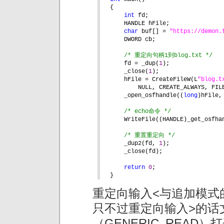
{
int 
fd;
HANDLE hFile;
char 
buf[] = 
"https://demon.
DWORD cb;
/* 重定向句柄1到blog.txt */
fd = _dup(
1
);
_close(
1
);
hFile = CreateFileW(L
"blog.t
NULL, CREATE_ALWAYS, FIL
_open_osfhandle((
long
)hFile,
/* echo命令 */
WriteFile((HANDLE)_get_osfha
/* 重置重定向 */
_dup2(fd, 
1
);
_close(fd);
return 
0
;
}
重定向输入<与追加模式
只不过重定向输入>的话
（GENERIC_READ