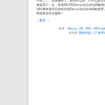
不到了）。后来顿悟了，积分什么的，只不过是浮云
来提高了一点，发现用C#写Discuz论坛自动回帖
VBS脚本就可以轻松实现Discuz论坛自动回帖程
用高级语言去做呢？
（更多…）
标签：
Discuz
,
VB
,
VBS
,
VBScrip
发布在
我的作品
|
17 条评